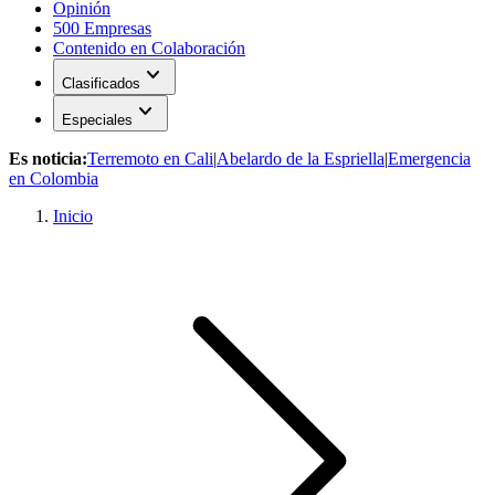
Opinión
500 Empresas
Contenido en Colaboración
expand_more
Clasificados
expand_more
Especiales
Es noticia:
Terremoto en Cali
|
Abelardo de la Espriella
|
Emergencia
en Colombia
Inicio