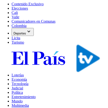
Contenido Exclusivo
Elecciones
Cali
Valle
Comunicadores en Comunas
Colombia
expand_more
Deportes
Licita
Turismo
Loterías
Economía
Tecnología
Judicial
Política
Entretenimiento
Mundo
Multimedia