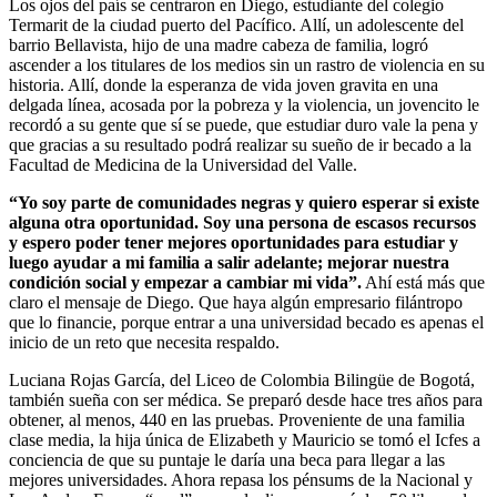
Los ojos del país se centraron en Diego, estudiante del colegio
Termarit de la ciudad puerto del Pacífico. Allí, un adolescente del
barrio Bellavista, hijo de una madre cabeza de familia, logró
ascender a los titulares de los medios sin un rastro de violencia en su
historia. Allí, donde la esperanza de vida joven gravita en una
delgada línea, acosada por la pobreza y la violencia, un jovencito le
recordó a su gente que sí se puede, que estudiar duro vale la pena y
que gracias a su resultado podrá realizar su sueño de ir becado a la
Facultad de Medicina de la Universidad del Valle.
“Yo soy parte de comunidades negras y quiero esperar si existe
alguna otra oportunidad. Soy una persona de escasos recursos
y espero poder tener mejores oportunidades para estudiar y
luego ayudar a mi familia a salir adelante; mejorar nuestra
condición social y empezar a cambiar mi vida”.
Ahí está más que
claro el mensaje de Diego. Que haya algún empresario filántropo
que lo financie, porque entrar a una universidad becado es apenas el
inicio de un reto que necesita respaldo.
Luciana Rojas García, del Liceo de Colombia Bilingüe de Bogotá,
también sueña con ser médica. Se preparó desde hace tres años para
obtener, al menos, 440 en las pruebas. Proveniente de una familia
clase media, la hija única de Elizabeth y Mauricio se tomó el Icfes a
conciencia de que su puntaje le daría una beca para llegar a las
mejores universidades. Ahora repasa los pénsums de la Nacional y