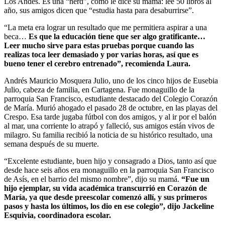
Los Andes. Es una “nerd”, como le dice su mamá: lee 50 libros al
año, sus amigos dicen que “estudia hasta para desaburrirse”.
“La meta era lograr un resultado que me permitiera aspirar a una
beca…
Es que la educación tiene que ser algo gratificante…
Leer mucho sirve para estas pruebas porque cuando las
realizas toca leer demasiado y por varias horas, así que es
bueno tener el cerebro entrenado”, recomienda Laura.
Andrés Mauricio Mosquera Julio, uno de los cinco hijos de Eusebia
Julio, cabeza de familia, en Cartagena. Fue monaguillo de la
parroquia San Francisco, estudiante destacado del Colegio Corazón
de María. Murió ahogado el pasado 28 de octubre, en las playas del
Crespo. Esa tarde jugaba fútbol con dos amigos, y al ir por el balón
al mar, una corriente lo atrapó y falleció, sus amigos están vivos de
milagro. Su familia recibió la noticia de su histórico resultado, una
semana después de su muerte.
“Excelente estudiante, buen hijo y consagrado a Dios, tanto así que
desde hace seis años era monaguillo en la parroquia San Francisco
de Asís, en el barrio del mismo nombre”, dijo su mamá.
“Fue un
hijo ejemplar, su vida académica transcurrió en Corazón de
María, ya que desde preescolar comenzó allí, y sus primeros
pasos y hasta los últimos, los dio en ese colegio”, dijo Jackeline
Esquivia, coordinadora escolar.