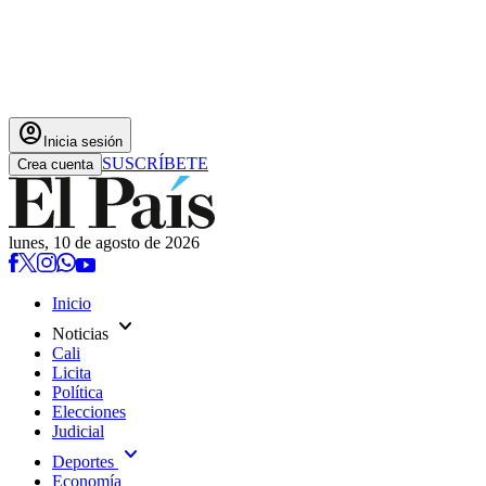
account_circle
Inicia sesión
SUSCRÍBETE
Crea cuenta
lunes, 10 de agosto de 2026
Inicio
expand_more
Noticias
Cali
Licita
Política
Elecciones
Judicial
expand_more
Deportes
Economía