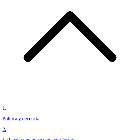
1
.
Política y decencia
2
.
La batalla que no se gana con fusiles