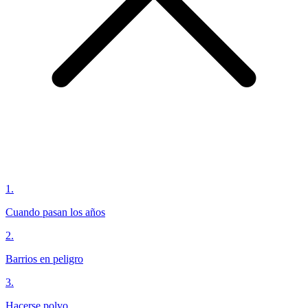
1
.
Cuando pasan los años
2
.
Barrios en peligro
3
.
Hacerse polvo