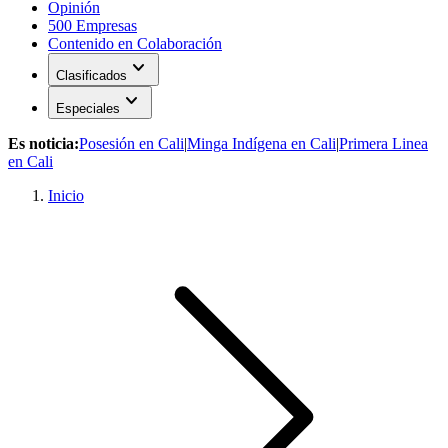
Opinión
500 Empresas
Contenido en Colaboración
expand_more
Clasificados
expand_more
Especiales
Es noticia:
Posesión en Cali
|
Minga Indígena en Cali
|
Primera Linea
en Cali
Inicio