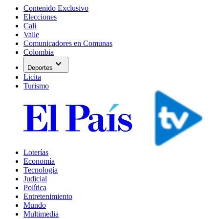
Contenido Exclusivo
Elecciones
Cali
Valle
Comunicadores en Comunas
Colombia
expand_more
Deportes
Licita
Turismo
Loterías
Economía
Tecnología
Judicial
Política
Entretenimiento
Mundo
Multimedia