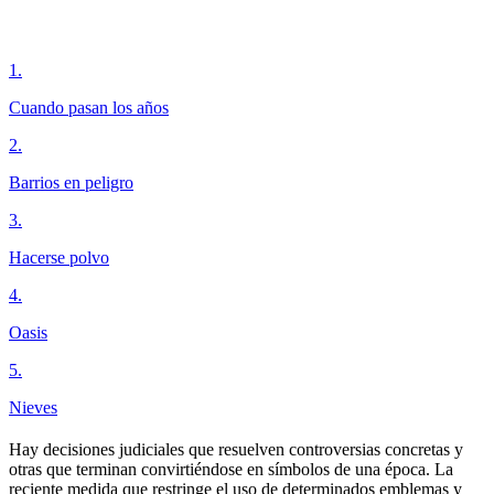
1
.
Cuando pasan los años
2
.
Barrios en peligro
3
.
Hacerse polvo
4
.
Oasis
5
.
Nieves
Hay decisiones judiciales que resuelven controversias concretas y
otras que terminan convirtiéndose en símbolos de una época. La
reciente medida que restringe el uso de determinados emblemas y