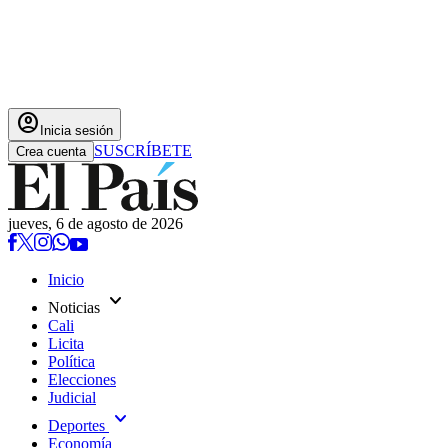
account_circle
Inicia sesión
SUSCRÍBETE
Crea cuenta
jueves, 6 de agosto de 2026
Inicio
expand_more
Noticias
Cali
Licita
Política
Elecciones
Judicial
expand_more
Deportes
Economía