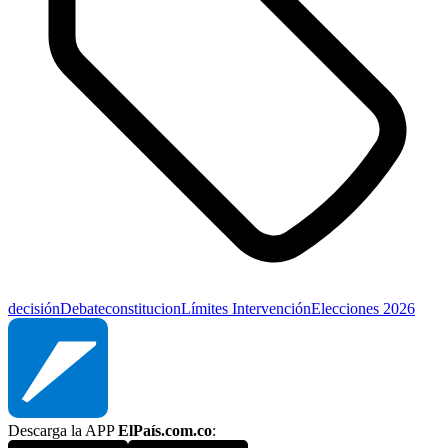
decisión
Debate
constitucion
Límites
Intervención
Elecciones 2026
Descarga la APP
ElPaís.com.co
: