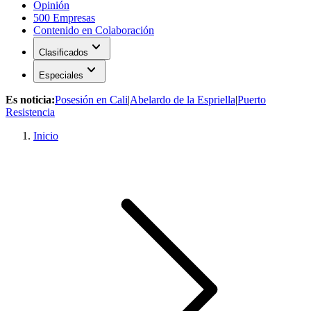
Opinión
500 Empresas
Contenido en Colaboración
expand_more
Clasificados
expand_more
Especiales
Es noticia:
Posesión en Cali
|
Abelardo de la Espriella
|
Puerto
Resistencia
Inicio