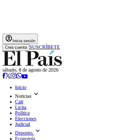
account_circle
Inicia sesión
SUSCRÍBETE
Crea cuenta
sábado, 8 de agosto de 2026
Inicio
expand_more
Noticias
Cali
Licita
Política
Elecciones
Judicial
expand_more
Deportes
Economía