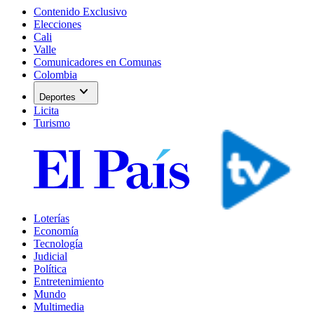
Contenido Exclusivo
Elecciones
Cali
Valle
Comunicadores en Comunas
Colombia
expand_more
Deportes
Licita
Turismo
Loterías
Economía
Tecnología
Judicial
Política
Entretenimiento
Mundo
Multimedia