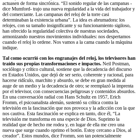
actuasen de forma sincrónica. “El sonido regular de las campanas -
dice Mumford- trajo una nueva regularidad a la vida del trabajador y
del comerciante. Las campanas del reloj de la torre casi
determinaban la existencia urbana”. La idea es abrumadora: los
relojes, con su tamaño insignificante y su funcionamiento sigiloso,
han ofrecido la regularidad colectiva de nuestras sociedades,
armonizando nuestros movimientos individuales: nos despertamos
cuando el reloj lo ordene. Nos vamos a la cama cuando la máquina
indique.
Tal como ocurrió con los engranajes del reloj, los televisores han
traído sus propias transformaciones e impactos.
Neil Postman,
sociólogo y crítico cultural, sostiene que la decadencia del discurso
en Estados Unidos, que dejó de ser serio, coherente y racional, para
hacerse ridículo, marchito y absurdo, se debe en gran medida al
auge de un medio y la decadencia de otro; se reemplazó la imprenta
por el televisor, con consecuencias peligrosas y contenidos absurdos.
En una conversación radial con Hans Schultz en 1957, Erich
Fromm, el psicoanalista alemán, sustentó su crítica contra la
televisión en la fascinación que nos provoca y la adicción con la que
nos cautiva. Esta fascinación se explica en tanto, dice él, “La
televisión me transforma en una especie de Dios. Suprimo la
realidad que de hecho me rodea y, en lugar de ella me creo una
nueva que surge cuando oprimo el botón. Estoy cercano a Dios, al
creador”. Estos mundos, dice Fromm, son tan potencialmente