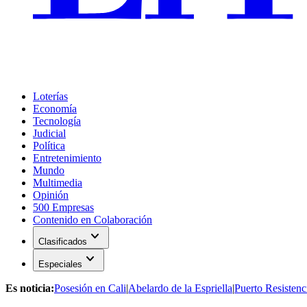
Loterías
Economía
Tecnología
Judicial
Política
Entretenimiento
Mundo
Multimedia
Opinión
500 Empresas
Contenido en Colaboración
expand_more
Clasificados
expand_more
Especiales
Es noticia:
Posesión en Cali
|
Abelardo de la Espriella
|
Puerto Resistenc