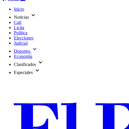
Inicio
expand_more
Noticias
Cali
Licita
Política
Elecciones
Judicial
expand_more
Deportes
Economía
expand_more
Clasificados
expand_more
Especiales