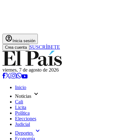
account_circle
Inicia sesión
SUSCRÍBETE
Crea cuenta
viernes, 7 de agosto de 2026
Inicio
expand_more
Noticias
Cali
Licita
Política
Elecciones
Judicial
expand_more
Deportes
Economía