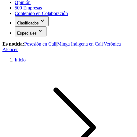
Opinión
500 Empresas
Contenido en Colaboración
expand_more
Clasificados
expand_more
Especiales
Es noticia:
Posesión en Cali
|
Minga Indígena en Cali
|
Verónica
Alcocer
Inicio