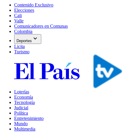
Contenido Exclusivo
Elecciones
Cali
Valle
Comunicadores en Comunas
Colombia
expand_more
Deportes
Licita
Turismo
Loterías
Economía
Tecnología
Judicial
Política
Entretenimiento
Mundo
Multimedia