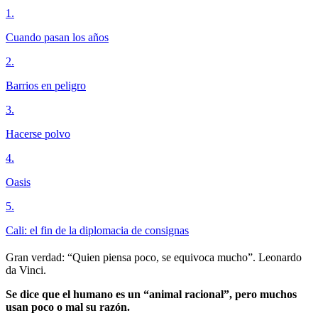
1
.
Cuando pasan los años
2
.
Barrios en peligro
3
.
Hacerse polvo
4
.
Oasis
5
.
Cali: el fin de la diplomacia de consignas
Gran verdad: “Quien piensa poco, se equivoca mucho”. Leonardo
da Vinci.
Se dice que el humano es un “animal racional”, pero muchos
usan poco o mal su razón.