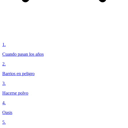
1
.
Cuando pasan los años
2
.
Barrios en peligro
3
.
Hacerse polvo
4
.
Oasis
5
.