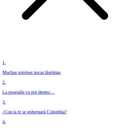
1
.
Muchas sonrisas pocas lágrimas
2
.
La posesión va por dentro…
3
.
¿Con la fe se gobernará Colombia?
4
.