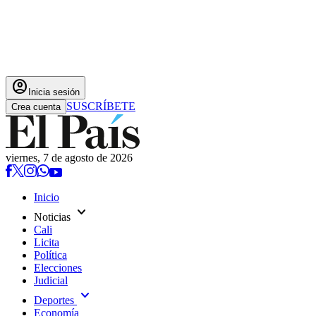
account_circle
Inicia sesión
SUSCRÍBETE
Crea cuenta
viernes, 7 de agosto de 2026
Inicio
expand_more
Noticias
Cali
Licita
Política
Elecciones
Judicial
expand_more
Deportes
Economía