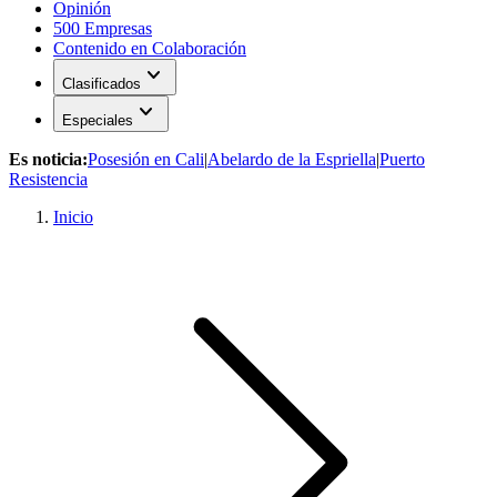
Opinión
500 Empresas
Contenido en Colaboración
expand_more
Clasificados
expand_more
Especiales
Es noticia:
Posesión en Cali
|
Abelardo de la Espriella
|
Puerto
Resistencia
Inicio