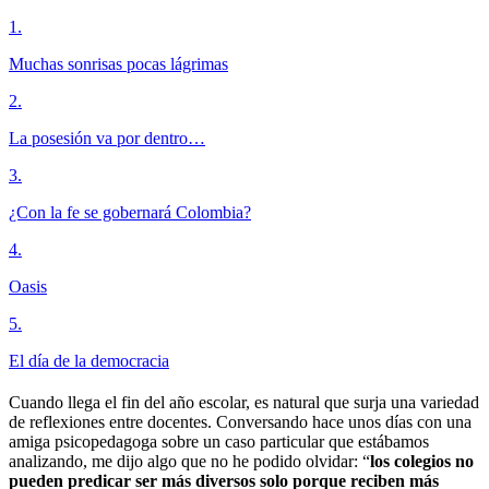
1
.
Muchas sonrisas pocas lágrimas
2
.
La posesión va por dentro…
3
.
¿Con la fe se gobernará Colombia?
4
.
Oasis
5
.
El día de la democracia
Cuando llega el fin del año escolar, es natural que surja una variedad
de reflexiones entre docentes. Conversando hace unos días con una
amiga psicopedagoga sobre un caso particular que estábamos
analizando, me dijo algo que no he podido olvidar: “
los colegios no
pueden predicar ser más diversos solo porque reciben más