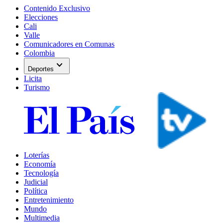
Contenido Exclusivo
Elecciones
Cali
Valle
Comunicadores en Comunas
Colombia
expand_more
Deportes
Licita
Turismo
Loterías
Economía
Tecnología
Judicial
Política
Entretenimiento
Mundo
Multimedia