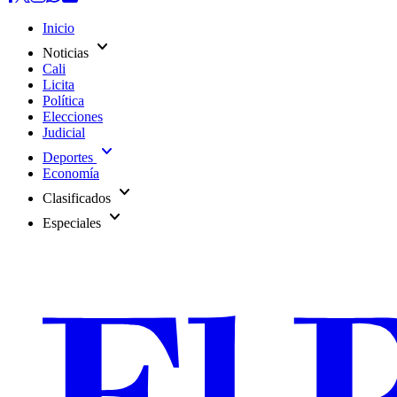
Inicio
expand_more
Noticias
Cali
Licita
Política
Elecciones
Judicial
expand_more
Deportes
Economía
expand_more
Clasificados
expand_more
Especiales