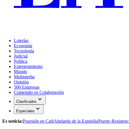
Loterías
Economía
Tecnología
Judicial
Política
Entretenimiento
Mundo
Multimedia
Opinión
500 Empresas
Contenido en Colaboración
expand_more
Clasificados
expand_more
Especiales
Es noticia:
Posesión en Cali
|
Abelardo de la Espriella
|
Puerto Resistenc