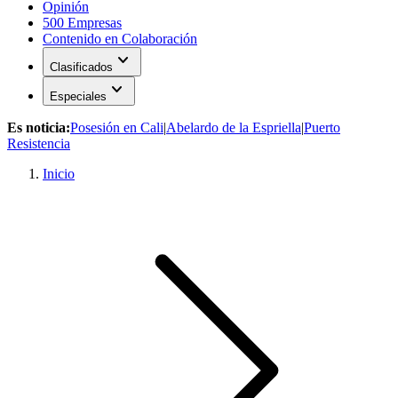
Opinión
500 Empresas
Contenido en Colaboración
expand_more
Clasificados
expand_more
Especiales
Es noticia:
Posesión en Cali
|
Abelardo de la Espriella
|
Puerto
Resistencia
Inicio