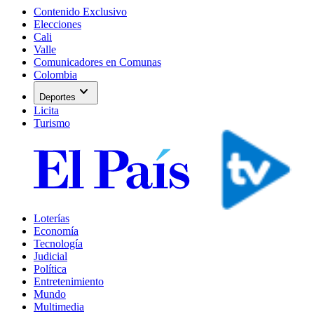
Contenido Exclusivo
Elecciones
Cali
Valle
Comunicadores en Comunas
Colombia
expand_more
Deportes
Licita
Turismo
Loterías
Economía
Tecnología
Judicial
Política
Entretenimiento
Mundo
Multimedia