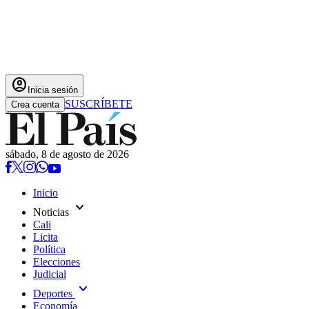
account_circle
Inicia sesión
SUSCRÍBETE
Crea cuenta
sábado, 8 de agosto de 2026
Inicio
expand_more
Noticias
Cali
Licita
Política
Elecciones
Judicial
expand_more
Deportes
Economía