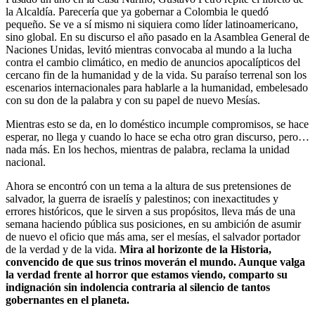
la Alcaldía. Parecería que ya gobernar a Colombia le quedó
pequeño. Se ve a sí mismo ni siquiera como líder latinoamericano,
sino global. En su discurso el año pasado en la Asamblea General de
Naciones Unidas, levitó mientras convocaba al mundo a la lucha
contra el cambio climático, en medio de anuncios apocalípticos del
cercano fin de la humanidad y de la vida. Su paraíso terrenal son los
escenarios internacionales para hablarle a la humanidad, embelesado
con su don de la palabra y con su papel de nuevo Mesías.
Mientras esto se da, en lo doméstico incumple compromisos, se hace
esperar, no llega y cuando lo hace se echa otro gran discurso, pero…
nada más. En los hechos, mientras de palabra, reclama la unidad
nacional.
Ahora se encontró con un tema a la altura de sus pretensiones de
salvador, la guerra de israelís y palestinos; con inexactitudes y
errores históricos, que le sirven a sus propósitos, lleva más de una
semana haciendo pública sus posiciones, en su ambición de asumir
de nuevo el oficio que más ama, ser el mesías, el salvador portador
de la verdad y de la vida.
Mira al horizonte de la Historia,
convencido de que sus trinos moverán el mundo. Aunque valga
la verdad frente al horror que estamos viendo, comparto su
indignación sin indolencia contraria al silencio de tantos
gobernantes en el planeta.