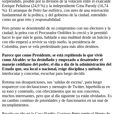
sorprendido, posible por la división de la votación entre el exalcalde
Enrique Peñalosa (24,9 %) y la independiente Gina Parody (16,74
%). El arranque de Petro fue eufórico, con aires de una renovación
fundamental de la política, y del gobierno de la ciudad, entendido
como un gran reto y responsabilidad.
Pero pronto se desentendió de su compromiso con sus electores y la
ciudad; la pelea con el Procurador Ordóñez lo creció y le permitió
hacer lo que más le gusta, hablarle a una multitud desde un balcón y
con ello empezó a revivir su viejo sueño, la presidencia de
Colombia, pues se veía predestinado para más altos destinos.
Parece que como Presidente, se está repitiendo lo que vivió
como Alcalde; se ha desinflado y empezado a desatender el
manejo cotidiano del poder, el día a día de la administración del
Estado que, sea local o nacional, exige disciplina y método
;
interlocutar y concertar, escuchar para luego decidir.
Retoma sus desapariciones, sus ‘salidas de escena’, para luego
reaparecer con declaraciones y mensajes de Twitter, hiperbólicas en
su tono y contenido, con ofrecimientos que no son concretos,
muchos interesantes, pero que al día siguiente ya están olvidados. Es
un cambio continuo de prioridades y de funcionarios en un mar de
incumplimientos.
Pasado un año en la Casa Nariño, Gustavo Petro repite el libreto de