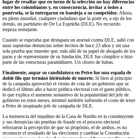
lugar de resaltar que en torno de la selección no hay diferencias
entre los colombianos y, en consecuencia, invitar a todos a
ponérsela, se la entregaron en bandeja a su competidor.
Ahora,
en pleno mundial, cualquier ciudadano que la porte es, a ojo de los
demás, un partidario de De La Espriella (DLE). No recuerdo
torpeza semejante.
Cuando se esperaba que destapara un arsenal contra DLE, salió con
unas supuestas denuncias sobre hechos de hace 23 años y sin una
sola prueba que muestre que, más allá de su papel de abogado de los
paras y de representante de su fundación, DLE fue cómplice o hizo
parte de las estructuras paramilitares. Un chorro de babas.
Finalmente, aupar su candidatura en Petro fue una espada de
doble filo que terminó hiriéndolo de muerte.
Si bien al principio
de la campaña aprovechó el viento de cola de un gobierno que se
dedicó el último año a hacer política electoral con el gasto público,
lo que explica el aumento sustantivo de la popularidad del jefe de
gobierno en estos meses, terminó también sufriendo el costo de tener
a Petro de inopinado jefe de campaña de DLE.
La insistencia del inquilino de la Casa de Nariño en la constituyente
y sus denuncias sin pruebas de fraude en el proceso electoral
reforzaron la percepción de que su propósito, el de ambos, es no
reconocer el resultado de las elecciones y cambiar la Constitución