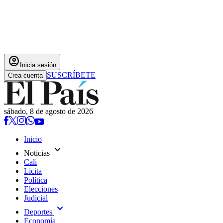
account_circle
Inicia sesión
SUSCRÍBETE
Crea cuenta
sábado, 8 de agosto de 2026
Inicio
expand_more
Noticias
Cali
Licita
Política
Elecciones
Judicial
expand_more
Deportes
Economía