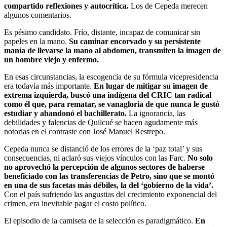
compartido reflexiones y autocrítica.
Los de Cepeda merecen
algunos comentarios.
Es pésimo candidato. Frío, distante, incapaz de comunicar sin
papeles en la mano.
Su caminar encorvado y su persistente
manía de llevarse la mano al abdomen, transmiten la imagen de
un hombre viejo y enfermo.
En esas circunstancias, la escogencia de su fórmula vicepresidencia
era todavía más importante.
En lugar de mitigar su imagen de
extrema izquierda, buscó una indígena del CRIC tan radical
como él que, para rematar, se vanagloria de que nunca le gustó
estudiar y abandonó el bachillerato.
La ignorancia, las
debilidades y falencias de Quilcué se hacen agudamente más
notorias en el contraste con José Manuel Restrepo.
Cepeda nunca se distanció de los errores de la ‘paz total’ y sus
consecuencias, ni aclaró sus viejos vínculos con las Farc.
No solo
no aprovechó la percepción de algunos sectores de haberse
beneficiado con las transferencias de Petro, sino que se montó
en una de sus facetas más débiles, la del ‘gobierno de la vida’.
Con el país sufriendo las angustias del crecimiento exponencial del
crimen, era inevitable pagar el costo político.
El episodio de la camiseta de la selección es paradigmático.
En