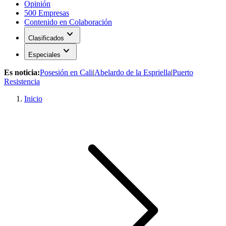
Opinión
500 Empresas
Contenido en Colaboración
expand_more
Clasificados
expand_more
Especiales
Es noticia:
Posesión en Cali
|
Abelardo de la Espriella
|
Puerto
Resistencia
Inicio