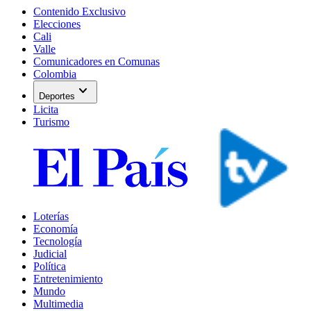
Contenido Exclusivo
Elecciones
Cali
Valle
Comunicadores en Comunas
Colombia
expand_more
Deportes
Licita
Turismo
Loterías
Economía
Tecnología
Judicial
Política
Entretenimiento
Mundo
Multimedia