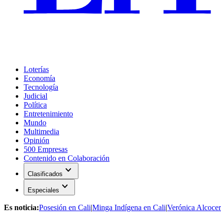
Loterías
Economía
Tecnología
Judicial
Política
Entretenimiento
Mundo
Multimedia
Opinión
500 Empresas
Contenido en Colaboración
expand_more
Clasificados
expand_more
Especiales
Es noticia:
Posesión en Cali
|
Minga Indígena en Cali
|
Verónica Alcocer