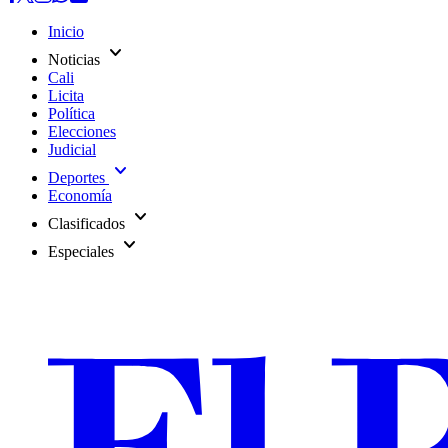
Inicio
expand_more
Noticias
Cali
Licita
Política
Elecciones
Judicial
expand_more
Deportes
Economía
expand_more
Clasificados
expand_more
Especiales