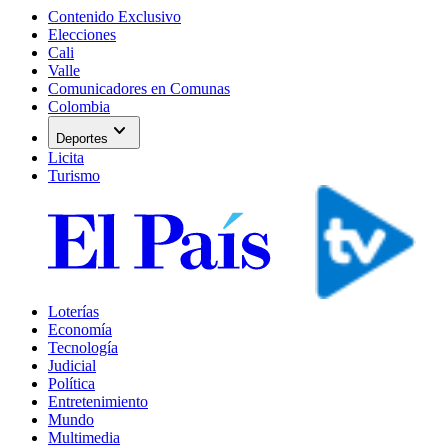
Contenido Exclusivo
Elecciones
Cali
Valle
Comunicadores en Comunas
Colombia
expand_more
Deportes
Licita
Turismo
Loterías
Economía
Tecnología
Judicial
Política
Entretenimiento
Mundo
Multimedia