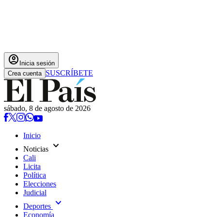
account_circle
Inicia sesión
SUSCRÍBETE
Crea cuenta
sábado, 8 de agosto de 2026
Inicio
expand_more
Noticias
Cali
Licita
Política
Elecciones
Judicial
expand_more
Deportes
Economía