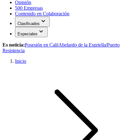
Opinión
500 Empresas
Contenido en Colaboración
expand_more
Clasificados
expand_more
Especiales
Es noticia:
Posesión en Cali
|
Abelardo de la Espriella
|
Puerto
Resistencia
Inicio