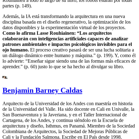
Rouhiainen a todo lo largo de su libro, los robots estarán por todas
partes (p. 149).
Además, la IA está transformando la arquitectura en una nueva
disciplina basada en el diseño regenerativo, la optimización de los
datos disponibles y la experimentación virtual de los proyectos.
Como lo afirma Lasse Rouhiainen: “Los arquitectos
colaborarán con inteligencias artificiales capaces de analizar
patrones ambientales e impactos psicológicos invisibles para el
ojo humano.
El proceso creativo pasará de ser una lucha solitaria a
un diálogo dinámico entre humano y máquina.” (p. 199). Y, como él
lo advierte: “Enseñar sigue siendo una de las formas más eficaces de
aprender.” (p. 60) justo lo que se ha hecho al divulgar su libro.
Benjamin Barney Caldas
Arquitecto de la Universidad de los Andes con maestría en historia
de la Universidad del Valle. Ha sido docente en Cali en Univalle, la
San Buenaventura y la Javeriana, y en el Taller Internacional de
Cartagena, de los Andes, y continua siéndolo en la Escuela de
arquitectura y diseño, Isthmus, en Panamá. Miembro de la Sociedad
Colombiana de Arquitectos, la Sociedad de Mejoras Públicas de
Cali y la Fundación Salmona. Escribe en El País desde 1998.