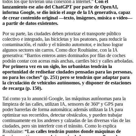
todos los que tuvieran una conexión a internet.”
Con el
lanzamiento ese año del ChatGPT por parte de OpenAI,
informa Google, se dio inicio el auge de la IA generativa, capaz
de crear contenido original —texto, imágenes, música o vídeo—
a partir de datos existentes.
Por su parte, las ciudades deben priorizar el transporte público
colectivo e integrado, las bicicletas y los peatones, para reducir la
contaminación, el ruido y el tránsito automotor, e incluso lograr
algunos sectores sin carros. Como dice Rouhiaine, con la IA
generativa: “Barrios enteros antes dominados por filas de coches
podrán contar con aceras más anchas, carriles bici y calles arboladas.
Por primera vez en un siglo, los urbanistas tendrán la
oportunidad de rediseñar ciudades pensadas para las personas,
no para los coches” (p. 251) pero se tendrán que adaptar para
la circulación de vehículos autónomos, y disponer de estaciones
de recarga (p. 150).
Tal como ya lo anunció Google, las máquinas autónomas para la
limpieza de las calles, utilizan IA, sensores de 360º y GPS para
poder barrerlas de forma automática; además utilizan la IA para
optimizar sus recorridos, detectar obstáculos, y pueden trabajar
continuamente en los andenes y calzadas de las diversas vías de las
ciudades, pero sin interferir con el tránsito. Como lo explica
Rouhiaine:
“Las calles tendrán puntos donde máquinas de