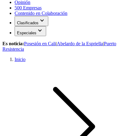
Opinión
500 Empresas
Contenido en Colaboración
expand_more
Clasificados
expand_more
Especiales
Es noticia:
Posesión en Cali
|
Abelardo de la Espriella
|
Puerto
Resistencia
Inicio