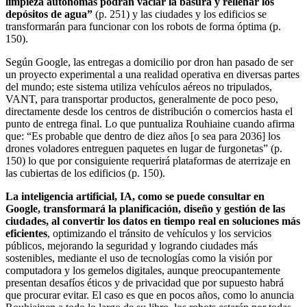
limpieza autónomas podrán vaciar la basura y rellenar los
depósitos de agua”
(p. 251) y las ciudades y los edificios se
transformarán para funcionar con los robots de forma óptima (p.
150).
Según Google, las entregas a domicilio por dron han pasado de ser
un proyecto experimental a una realidad operativa en diversas partes
del mundo; este sistema utiliza vehículos aéreos no tripulados,
VANT, para transportar productos, generalmente de poco peso,
directamente desde los centros de distribución o comercios hasta el
punto de entrega final. Lo que puntualiza Rouhiaine cuando afirma
que: “Es probable que dentro de diez años [o sea para 2036] los
drones voladores entreguen paquetes en lugar de furgonetas” (p.
150) lo que por consiguiente requerirá plataformas de aterrizaje en
las cubiertas de los edificios (p. 150).
La inteligencia artificial, IA, como se puede consultar en
Google, transformará la planificación, diseño y gestión de las
ciudades, al convertir los datos en tiempo real en soluciones más
eficientes
, optimizando el tránsito de vehículos y los servicios
públicos, mejorando la seguridad y logrando ciudades más
sostenibles, mediante el uso de tecnologías como la visión por
computadora y los gemelos digitales, aunque preocupantemente
presentan desafíos éticos y de privacidad que por supuesto habrá
que procurar evitar. El caso es que en pocos años, como lo anuncia