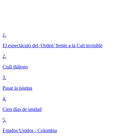
1
.
El espectáculo del ‘Orden’ frente a la Cali invisible
2
.
Cuál diálogo
3
.
Pasar la página
4
.
Cien días de unidad
5
.
Estados Unidos - Colombia