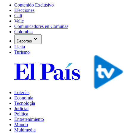
Contenido Exclusivo
Elecciones
Cali
Valle
Comunicadores en Comunas
Colombia
expand_more
Deportes
Licita
Turismo
Loterías
Economía
Tecnología
Judicial
Política
Entretenimiento
Mundo
Multimedia