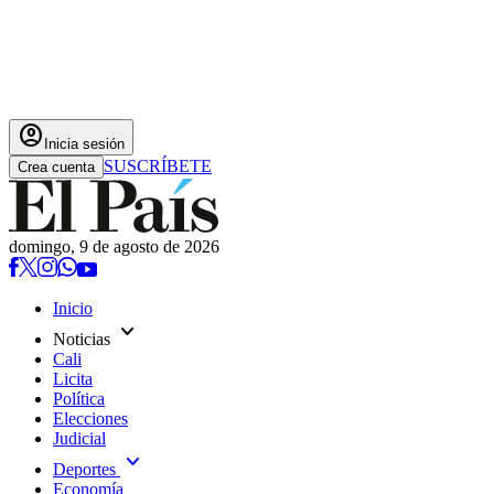
account_circle
Inicia sesión
SUSCRÍBETE
Crea cuenta
domingo, 9 de agosto de 2026
Inicio
expand_more
Noticias
Cali
Licita
Política
Elecciones
Judicial
expand_more
Deportes
Economía