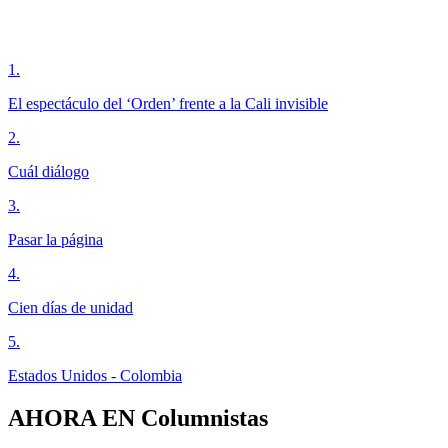
1
.
El espectáculo del ‘Orden’ frente a la Cali invisible
2
.
Cuál diálogo
3
.
Pasar la página
4
.
Cien días de unidad
5
.
Estados Unidos - Colombia
AHORA EN
Columnistas