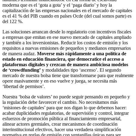
moderna que es el ‘gota a gota’ y el ‘paga diario’ y hoy la
capitalización de las empresas nacionales en el mercado de capitales
es el 41 % del PIB cuando en países Ocde (del cual somos parte) es
del 122 %.
Las soluciones arrancan desde lo regulatorio con incentivos fiscales
a empresas que emitan en ese nuevo mercado de capitales ampliado
y también a los inversionistas. Reducir los costos de emisión y los
requisitos a nuevas emisiones de pequeños y medianos empresarios
de manera audaz.
Moverse más rápidamente a una política de
estado en educación financiera, que democratice el acceso a
plataformas digitales y crezcan de manera ambiciosa modelos
de ‘crowdfunding’
y modalidades tipo ‘ascenso’. El segundo
mercado de nuestra bolsa tiene que transformarse para que realmente
opere masivamente y en eso vuelve y juega, se necesita más
‘libertad de permisos’.
Nuestra ‘bolsa de valores’ no puede seguir pensando en pequeño y
la regulación debe favorecer el cambio. No necesitamos más
‘misiones de capitales’ para que nos digan lo que debemos hacer:
acabar duplicidades regulatorias, de supervisión y control, integrar
esfuerzos de promoción pública al financiamiento empresarial,
alinear actores gremiales, crear mecanismos de coordinación
interinstitucional efectivos, hacer una verdadera simplificación
normativa en reglas de emisión con ventanillas únicas para ser