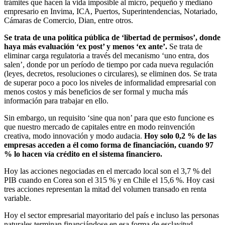
trámites que hacen la vida imposible al micro, pequeño y mediano
empresario en Invima, ICA, Puertos, Superintendencias, Notariado,
Cámaras de Comercio, Dian, entre otros.
Se trata de una política pública de ‘libertad de permisos’, donde
haya más evaluación ‘ex post’ y menos ‘ex ante’.
Se trata de
eliminar carga regulatoria a través del mecanismo ‘uno entra, dos
salen’, donde por un período de tiempo por cada nueva regulación
(leyes, decretos, resoluciones o circulares), se eliminen dos. Se trata
de superar poco a poco los niveles de informalidad empresarial con
menos costos y más beneficios de ser formal y mucha más
información para trabajar en ello.
Sin embargo, un requisito ‘sine qua non’ para que esto funcione es
que nuestro mercado de capitales entre en modo reinvención
creativa, modo innovación y modo audacia.
Hoy solo 0,2 % de las
empresas acceden a él como forma de financiación, cuando 97
% lo hacen vía crédito en el sistema financiero.
Hoy las acciones negociadas en el mercado local son el 3,7 % del
PIB cuando en Corea son el 315 % y en Chile el 15,6 %. Hoy casi
tres acciones representan la mitad del volumen transado en renta
variable.
Hoy el sector empresarial mayoritario del país e incluso las personas
naturales terminan financiándose en esa forma de esclavitud