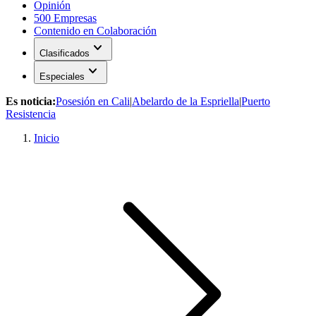
Opinión
500 Empresas
Contenido en Colaboración
expand_more
Clasificados
expand_more
Especiales
Es noticia:
Posesión en Cali
|
Abelardo de la Espriella
|
Puerto
Resistencia
Inicio