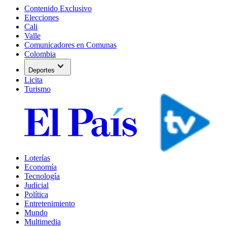
Contenido Exclusivo
Elecciones
Cali
Valle
Comunicadores en Comunas
Colombia
expand_more
Deportes
Licita
Turismo
Loterías
Economía
Tecnología
Judicial
Política
Entretenimiento
Mundo
Multimedia