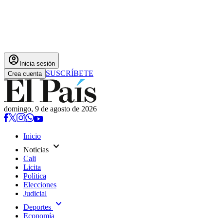
account_circle
Inicia sesión
SUSCRÍBETE
Crea cuenta
domingo, 9 de agosto de 2026
Inicio
expand_more
Noticias
Cali
Licita
Política
Elecciones
Judicial
expand_more
Deportes
Economía