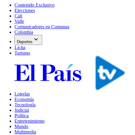
Contenido Exclusivo
Elecciones
Cali
Valle
Comunicadores en Comunas
Colombia
expand_more
Deportes
Licita
Turismo
Loterías
Economía
Tecnología
Judicial
Política
Entretenimiento
Mundo
Multimedia