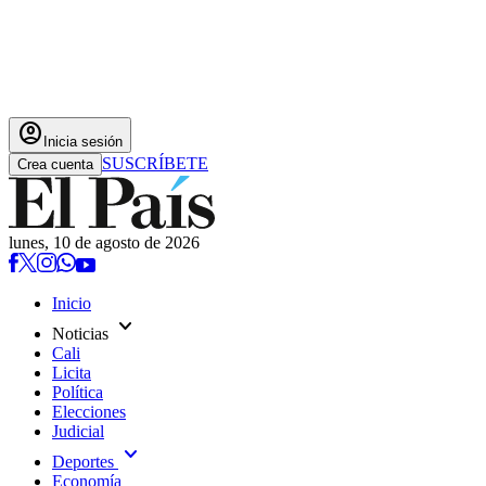
account_circle
Inicia sesión
SUSCRÍBETE
Crea cuenta
lunes, 10 de agosto de 2026
Inicio
expand_more
Noticias
Cali
Licita
Política
Elecciones
Judicial
expand_more
Deportes
Economía