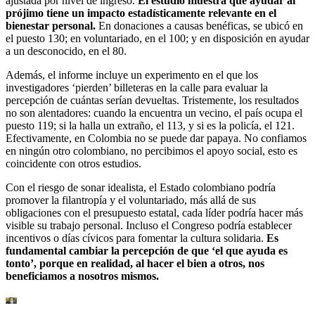
ajustada por nivel de ingreso.
El estudio muestra que ayudar al
prójimo tiene un impacto estadísticamente relevante en el
bienestar personal.
En donaciones a causas benéficas, se ubicó en
el puesto 130; en voluntariado, en el 100; y en disposición en ayudar
a un desconocido, en el 80.
Además, el informe incluye un experimento en el que los
investigadores ‘pierden’ billeteras en la calle para evaluar la
percepción de cuántas serían devueltas. Tristemente, los resultados
no son alentadores: cuando la encuentra un vecino, el país ocupa el
puesto 119; si la halla un extraño, el 113, y si es la policía, el 121.
Efectivamente, en Colombia no se puede dar papaya. No confiamos
en ningún otro colombiano, no percibimos el apoyo social, esto es
coincidente con otros estudios.
Con el riesgo de sonar idealista, el Estado colombiano podría
promover la filantropía y el voluntariado, más allá de sus
obligaciones con el presupuesto estatal, cada líder podría hacer más
visible su trabajo personal. Incluso el Congreso podría establecer
incentivos o días cívicos para fomentar la cultura solidaria.
Es
fundamental cambiar la percepción de que ‘el que ayuda es
tonto’, porque en realidad, al hacer el bien a otros, nos
beneficiamos a nosotros mismos.