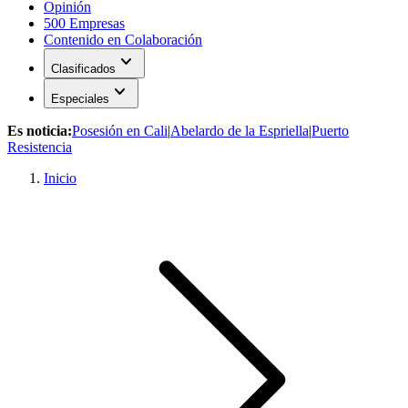
Opinión
500 Empresas
Contenido en Colaboración
expand_more
Clasificados
expand_more
Especiales
Es noticia:
Posesión en Cali
|
Abelardo de la Espriella
|
Puerto
Resistencia
Inicio