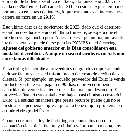
el monto de la deuda se ubicó en $205,5 billones para 2023, una
caída de 3% frente al año anterior. Si bien esto se explica en parte
por un alza en la tasa de interés, lo preocupante es el incremento en
cartera en mora en un 29,1%.
Este último dato es de noviembre de 2023, dado que el deterioro
económico se ha acelerado el último trimestre, se espera que el
próximo venga mucho peor. A pesar de esta penumbra, un rayo de
luz de esperanza puede darse para las PYMES en el factoring.
Ajustes del gobierno anterior en la Dian consolidaron esta
modalidad crediticia. Aunque no sea suficiente, es un bálsamo
entre tantas dificultades.
El factoring les permite a proveedores de grandes empresas poder
endosar facturas a casi el mismo precio del costo de crédito de sus
clientes. Si, por ejemplo, un pequeño proveedor del Éxito le vende
producto y este le va a pagar en 90 días, el proveedor tiene la
capacidad de venderle al tercero esta factura a un descuento. El
proveedor financia su capital de trabajo a casi el mismo costo del
Éxito. La entidad financiera que presta recursos puede que no le
preste a esta pequeña empresa, pero no tiene ningún problema en
asumir el riesgo del Éxito.
Cuando creamos la ley de factoring con conceptos como la
aceptación tácita de la factura y el título valor para la misma, nos