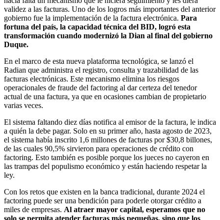
hacía falta un mecanismo que le hiciera seguimiento y les diera
validez a las facturas. Uno de los logros más importantes del anterior
gobierno fue la implementación de la factura electrónica.
Para
fortuna del país, la capacidad técnica del BID, logró esta
transformación cuando modernizó la Dian al final del gobierno
Duque.
En el marco de esta nueva plataforma tecnológica, se lanzó el
Radian que administra el registro, consulta y trazabilidad de las
facturas electrónicas. Este mecanismo elimina los riesgos
operacionales de fraude del factoring al dar certeza del tenedor
actual de una factura, ya que en ocasiones cambian de propietario
varias veces.
El sistema faltando diez días notifica al emisor de la factura, le indica
a quién la debe pagar. Solo en su primer año, hasta agosto de 2023,
el sistema había inscrito 1,6 millones de facturas por $30,8 billones,
de las cuales 90,5% sirvieron para operaciones de crédito con
factoring. Esto también es posible porque los jueces no cayeron en
las trampas del populismo económico y están haciendo respetar la
ley.
Con los retos que existen en la banca tradicional, durante 2024 el
factoring puede ser una bendición para poderle otorgar crédito a
miles de empresas.
Al atraer mayor capital, esperamos que no
solo se permita atender facturas más pequeñas, sino que los