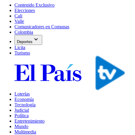
Contenido Exclusivo
Elecciones
Cali
Valle
Comunicadores en Comunas
Colombia
expand_more
Deportes
Licita
Turismo
Loterías
Economía
Tecnología
Judicial
Política
Entretenimiento
Mundo
Multimedia