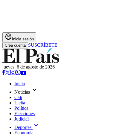
account_circle
Inicia sesión
SUSCRÍBETE
Crea cuenta
jueves, 6 de agosto de 2026
Inicio
expand_more
Noticias
Cali
Licita
Política
Elecciones
Judicial
expand_more
Deportes
Economía