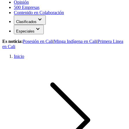
Opinión
500 Empresas
Contenido en Colaboración
expand_more
Clasificados
expand_more
Especiales
Es noticia:
Posesión en Cali
|
Minga Indígena en Cali
|
Primera Linea
en Cali
Inicio