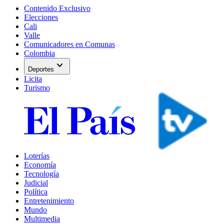
Contenido Exclusivo
Elecciones
Cali
Valle
Comunicadores en Comunas
Colombia
expand_more
Deportes
Licita
Turismo
Loterías
Economía
Tecnología
Judicial
Política
Entretenimiento
Mundo
Multimedia