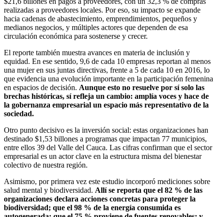
$21,6 billones en pagos a proveedores, con un 32,3 % de compras
realizadas a proveedores locales. Por eso, su impacto se expande
hacia cadenas de abastecimiento, emprendimientos, pequeños y
medianos negocios, y múltiples actores que dependen de esa
circulación económica para sostenerse y crecer.
El reporte también muestra avances en materia de inclusión y
equidad. En ese sentido, 9,6 de cada 10 empresas reportan al menos
una mujer en sus juntas directivas, frente a 5 de cada 10 en 2016, lo
que evidencia una evolución importante en la participación femenina
en espacios de decisión.
Aunque esto no resuelve por sí solo las
brechas históricas, sí refleja un cambio: amplía voces y hace de
la gobernanza empresarial un espacio más representativo de la
sociedad.
Otro punto decisivo es la inversión social: estas organizaciones han
destinado $1,53 billones a programas que impactan 77 municipios,
entre ellos 39 del Valle del Cauca. Las cifras confirman que el sector
empresarial es un actor clave en la estructura misma del bienestar
colectivo de nuestra región.
Asimismo, por primera vez este estudio incorporó mediciones sobre
salud mental y biodiversidad.
Allí se reporta que el 82 % de las
organizaciones declara acciones concretas para proteger la
biodiversidad; que el 98 % de la energía consumida es
autogenerada; que el 75 % proviene de fuentes renovables; y