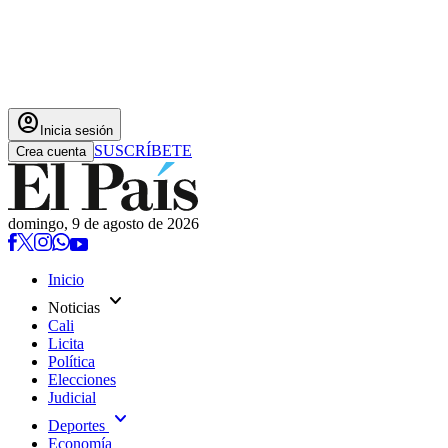
account_circle
Inicia sesión
SUSCRÍBETE
Crea cuenta
domingo, 9 de agosto de 2026
Inicio
expand_more
Noticias
Cali
Licita
Política
Elecciones
Judicial
expand_more
Deportes
Economía