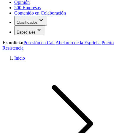
Opinión
500 Empresas
Contenido en Colaboración
expand_more
Clasificados
expand_more
Especiales
Es noticia:
Posesión en Cali
|
Abelardo de la Espriella
|
Puerto
Resistencia
Inicio