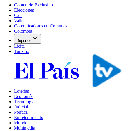
Contenido Exclusivo
Elecciones
Cali
Valle
Comunicadores en Comunas
Colombia
expand_more
Deportes
Licita
Turismo
Loterías
Economía
Tecnología
Judicial
Política
Entretenimiento
Mundo
Multimedia