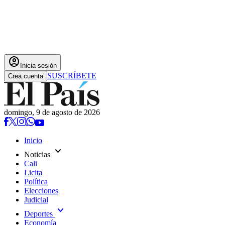
account_circle
Inicia sesión
SUSCRÍBETE
Crea cuenta
domingo, 9 de agosto de 2026
Inicio
expand_more
Noticias
Cali
Licita
Política
Elecciones
Judicial
expand_more
Deportes
Economía