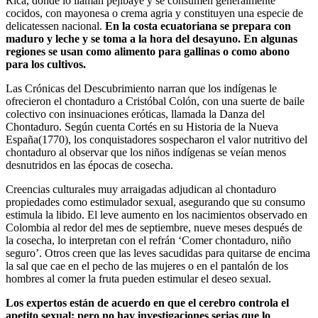
Rica, donde lo llaman pejibaye y se consumen generalmente
cocidos, con mayonesa o crema agria y constituyen una especie de
delicatessen nacional.
En la costa ecuatoriana se prepara con
maduro y leche y se toma a la hora del desayuno. En algunas
regiones se usan como alimento para gallinas o como abono
para los cultivos.
Las Crónicas del Descubrimiento narran que los indígenas le
ofrecieron el chontaduro a Cristóbal Colón, con una suerte de baile
colectivo con insinuaciones eróticas, llamada la Danza del
Chontaduro. Según cuenta Cortés en su Historia de la Nueva
España(1770), los conquistadores sospecharon el valor nutritivo del
chontaduro al observar que los niños indígenas se veían menos
desnutridos en las épocas de cosecha.
Creencias culturales muy arraigadas adjudican al chontaduro
propiedades como estimulador sexual, asegurando que su consumo
estimula la libido. El leve aumento en los nacimientos observado en
Colombia al redor del mes de septiembre, nueve meses después de
la cosecha, lo interpretan con el refrán ‘Comer chontaduro, niño
seguro’. Otros creen que las leves sacudidas para quitarse de encima
la sal que cae en el pecho de las mujeres o en el pantalón de los
hombres al comer la fruta pueden estimular el deseo sexual.
Los expertos están de acuerdo en que el cerebro controla el
apetito sexual; pero no hay investigaciones serias que lo