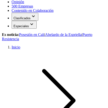
Opinión
500 Empresas
Contenido en Colaboración
expand_more
Clasificados
expand_more
Especiales
Es noticia:
Posesión en Cali
|
Abelardo de la Espriella
|
Puerto
Resistencia
Inicio