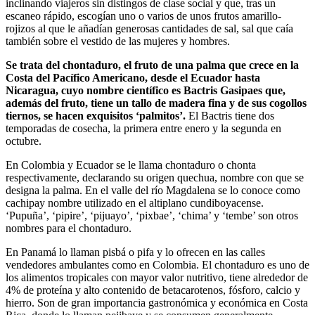
inclinando viajeros sin distingos de clase social y que, tras un
escaneo rápido, escogían uno o varios de unos frutos amarillo-
rojizos al que le añadían generosas cantidades de sal, sal que caía
también sobre el vestido de las mujeres y hombres.
Se trata del chontaduro, el fruto de una palma que crece en la
Costa del Pacífico Americano, desde el Ecuador hasta
Nicaragua, cuyo nombre científico es Bactris Gasipaes que,
además del fruto, tiene un tallo de madera fina y de sus cogollos
tiernos, se hacen exquisitos ‘palmitos’.
El Bactris tiene dos
temporadas de cosecha, la primera entre enero y la segunda en
octubre.
En Colombia y Ecuador se le llama chontaduro o chonta
respectivamente, declarando su origen quechua, nombre con que se
designa la palma. En el valle del río Magdalena se lo conoce como
cachipay nombre utilizado en el altiplano cundiboyacense.
‘Pupuña’, ‘pipire’, ‘pijuayo’, ‘pixbae’, ‘chima’ y ‘tembe’ son otros
nombres para el chontaduro.
En Panamá lo llaman pisbá o pifa y lo ofrecen en las calles
vendedores ambulantes como en Colombia. El chontaduro es uno de
los alimentos tropicales con mayor valor nutritivo, tiene alrededor de
4% de proteína y alto contenido de betacarotenos, fósforo, calcio y
hierro. Son de gran importancia gastronómica y económica en Costa