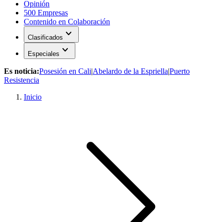
Opinión
500 Empresas
Contenido en Colaboración
expand_more
Clasificados
expand_more
Especiales
Es noticia:
Posesión en Cali
|
Abelardo de la Espriella
|
Puerto
Resistencia
Inicio