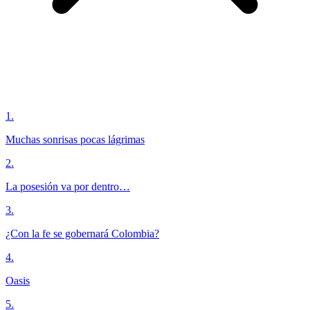
1
.
Muchas sonrisas pocas lágrimas
2
.
La posesión va por dentro…
3
.
¿Con la fe se gobernará Colombia?
4
.
Oasis
5
.