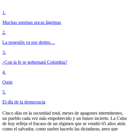
1
.
Muchas sonrisas pocas lágrimas
2
.
La posesión va por dentro…
3
.
¿Con la fe se gobernará Colombia?
4
.
Oasis
5
.
El día de la democracia
Cinco días en la oscuridad total, meses de apagones intermitentes,
un pueblo cada vez más empobrecido y un futuro incierto. La Cuba
de hoy refleja el fracaso de un régimen que se vendió 65 años atrás
como el salvador, como suelen hacerlo las dictaduras, pero que