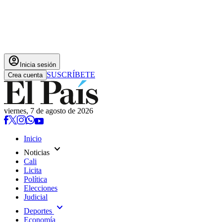
account_circle
Inicia sesión
SUSCRÍBETE
Crea cuenta
viernes, 7 de agosto de 2026
Inicio
expand_more
Noticias
Cali
Licita
Política
Elecciones
Judicial
expand_more
Deportes
Economía