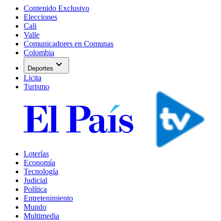
Contenido Exclusivo
Elecciones
Cali
Valle
Comunicadores en Comunas
Colombia
expand_more
Deportes
Licita
Turismo
Loterías
Economía
Tecnología
Judicial
Política
Entretenimiento
Mundo
Multimedia