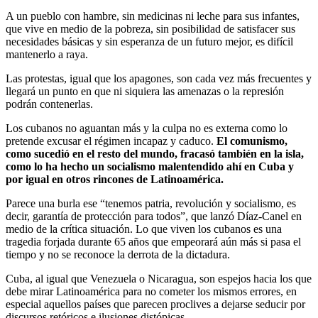
A un pueblo con hambre, sin medicinas ni leche para sus infantes,
que vive en medio de la pobreza, sin posibilidad de satisfacer sus
necesidades básicas y sin esperanza de un futuro mejor, es difícil
mantenerlo a raya.
Las protestas, igual que los apagones, son cada vez más frecuentes y
llegará un punto en que ni siquiera las amenazas o la represión
podrán contenerlas.
Los cubanos no aguantan más y la culpa no es externa como lo
pretende excusar el régimen incapaz y caduco.
El comunismo,
como sucedió en el resto del mundo, fracasó también en la isla,
como lo ha hecho un socialismo malentendido ahí en Cuba y
por igual en otros rincones de Latinoamérica.
Parece una burla ese “tenemos patria, revolución y socialismo, es
decir, garantía de protección para todos”, que lanzó Díaz-Canel en
medio de la crítica situación. Lo que viven los cubanos es una
tragedia forjada durante 65 años que empeorará aún más si pasa el
tiempo y no se reconoce la derrota de la dictadura.
Cuba, al igual que Venezuela o Nicaragua, son espejos hacia los que
debe mirar Latinoamérica para no cometer los mismos errores, en
especial aquellos países que parecen proclives a dejarse seducir por
discursos retóricos e ilusiones distópicas.