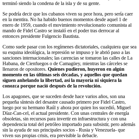
terminó siendo la condena de la isla y de su gente.
Se podría decir que los cubanos viven su peor hora, pero sería caer
en la mentira. No ha habido buenos momentos desde aquel 1 de
enero de 1959, cuando el movimiento revolucionario comunista al
mando de Fidel Castro se instaló en el poder tras derrocar al
entonces presidente Fulgencio Bautista.
Como suele pasar con los regímenes dictatoriales, cualquiera que sea
su esquina ideológica, la represión se impuso y le abrió paso a las
sanciones internacionales; las carencias se tomaron las calles de La
Habana, de Cienfuegos o de Camagüey, mientras las cárceles se
llenaron de opositores.
Quienes pudieron, huyeron en algún
momento en las últimas seis décadas, y aquellos que quedan
siguen anhelando la libertad, así la mayoría ni siquiera la
conozca porque nació después de la revolución.
Los apagones, que se suceden desde hace varios años, son una
pequeña síntesis del desastre causado primero por Fidel Castro,
luego por su hermano Raúl y ahora por quien los sucedió, Miguel
Díaz-Can-cel, el actual presidente. Con unas centrales de energía
obsoletas, sin recursos para invertir en infraestructura y con una
dependencia total del petróleo importado para subsistir, pero además
sin la ayuda de sus principales socios - Rusia y Venezuela- que
viven sus propias crisis, era previsible la debacle.