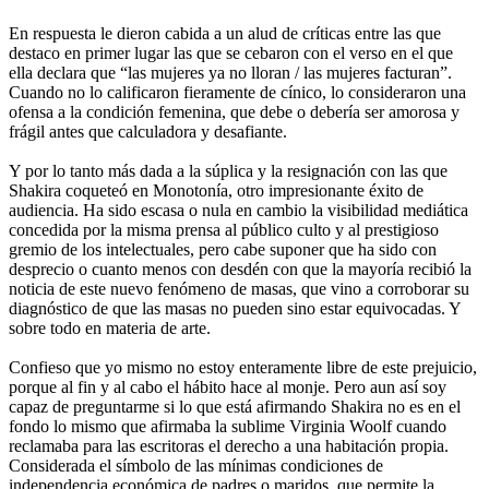
En respuesta le dieron cabida a un alud de críticas entre las que
destaco en primer lugar las que se cebaron con el verso en el que
ella declara que “las mujeres ya no lloran / las mujeres facturan”.
Cuando no lo calificaron fieramente de cínico, lo consideraron una
ofensa a la condición femenina, que debe o debería ser amorosa y
frágil antes que calculadora y desafiante.
Y por lo tanto más dada a la súplica y la resignación con las que
Shakira coqueteó en Monotonía, otro impresionante éxito de
audiencia. Ha sido escasa o nula en cambio la visibilidad mediática
concedida por la misma prensa al público culto y al prestigioso
gremio de los intelectuales, pero cabe suponer que ha sido con
desprecio o cuanto menos con desdén con que la mayoría recibió la
noticia de este nuevo fenómeno de masas, que vino a corroborar su
diagnóstico de que las masas no pueden sino estar equivocadas. Y
sobre todo en materia de arte.
Confieso que yo mismo no estoy enteramente libre de este prejuicio,
porque al fin y al cabo el hábito hace al monje. Pero aun así soy
capaz de preguntarme si lo que está afirmando Shakira no es en el
fondo lo mismo que afirmaba la sublime Virginia Woolf cuando
reclamaba para las escritoras el derecho a una habitación propia.
Considerada el símbolo de las mínimas condiciones de
independencia económica de padres o maridos, que permite la