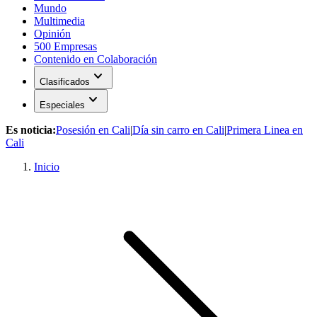
Mundo
Multimedia
Opinión
500 Empresas
Contenido en Colaboración
expand_more
Clasificados
expand_more
Especiales
Es noticia:
Posesión en Cali
|
Día sin carro en Cali
|
Primera Linea en
Cali
Inicio