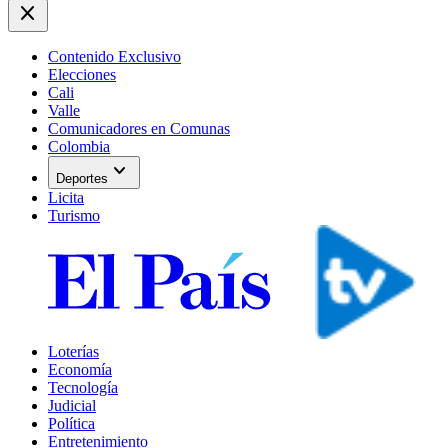
close
Contenido Exclusivo
Elecciones
Cali
Valle
Comunicadores en Comunas
Colombia
expand_more
Deportes
Licita
Turismo
Loterías
Economía
Tecnología
Judicial
Política
Entretenimiento