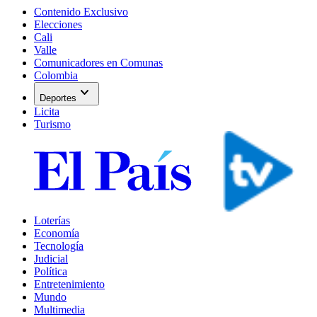
Contenido Exclusivo
Elecciones
Cali
Valle
Comunicadores en Comunas
Colombia
expand_more
Deportes
Licita
Turismo
Loterías
Economía
Tecnología
Judicial
Política
Entretenimiento
Mundo
Multimedia