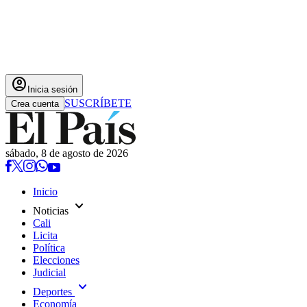
account_circle
Inicia sesión
SUSCRÍBETE
Crea cuenta
sábado, 8 de agosto de 2026
Inicio
expand_more
Noticias
Cali
Licita
Política
Elecciones
Judicial
expand_more
Deportes
Economía