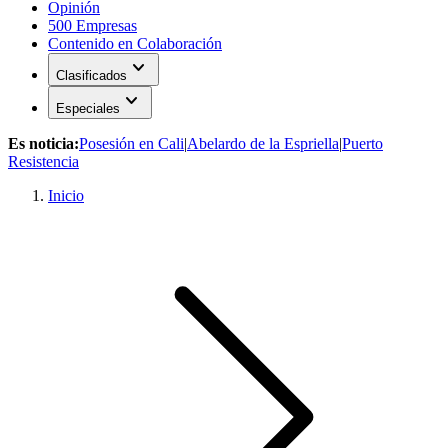
Opinión
500 Empresas
Contenido en Colaboración
expand_more
Clasificados
expand_more
Especiales
Es noticia:
Posesión en Cali
|
Abelardo de la Espriella
|
Puerto
Resistencia
Inicio