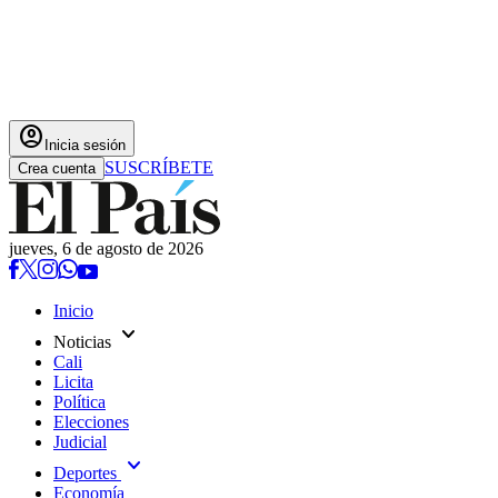
account_circle
Inicia sesión
SUSCRÍBETE
Crea cuenta
jueves, 6 de agosto de 2026
Inicio
expand_more
Noticias
Cali
Licita
Política
Elecciones
Judicial
expand_more
Deportes
Economía