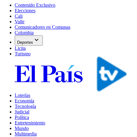
Contenido Exclusivo
Elecciones
Cali
Valle
Comunicadores en Comunas
Colombia
expand_more
Deportes
Licita
Turismo
Loterías
Economía
Tecnología
Judicial
Política
Entretenimiento
Mundo
Multimedia