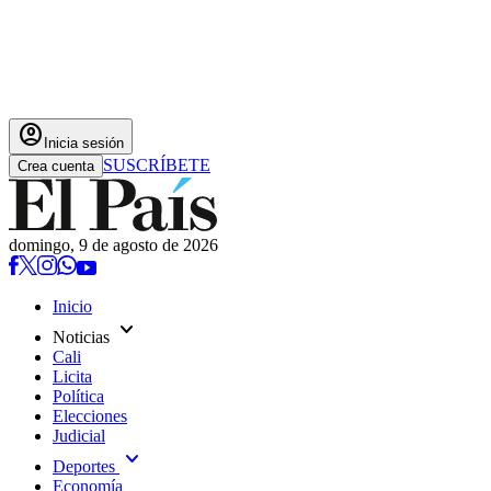
account_circle
Inicia sesión
SUSCRÍBETE
Crea cuenta
domingo, 9 de agosto de 2026
Inicio
expand_more
Noticias
Cali
Licita
Política
Elecciones
Judicial
expand_more
Deportes
Economía