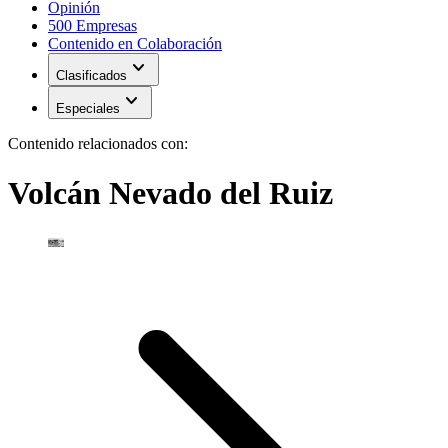
Opinión
500 Empresas
Contenido en Colaboración
expand_more
Clasificados
expand_more
Especiales
Contenido relacionados con:
Volcán Nevado del Ruiz