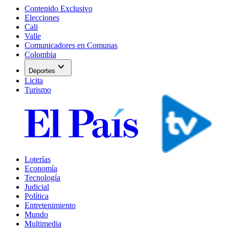
Contenido Exclusivo
Elecciones
Cali
Valle
Comunicadores en Comunas
Colombia
expand_more
Deportes
Licita
Turismo
Loterías
Economía
Tecnología
Judicial
Política
Entretenimiento
Mundo
Multimedia