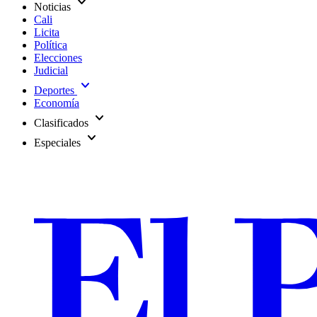
expand_more
Noticias
Cali
Licita
Política
Elecciones
Judicial
expand_more
Deportes
Economía
expand_more
Clasificados
expand_more
Especiales