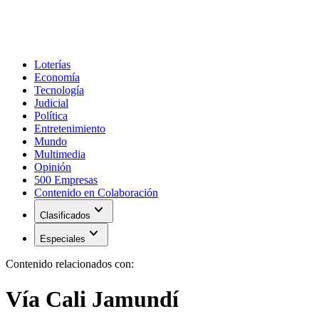
Loterías
Economía
Tecnología
Judicial
Política
Entretenimiento
Mundo
Multimedia
Opinión
500 Empresas
Contenido en Colaboración
expand_more
Clasificados
expand_more
Especiales
Contenido relacionados con:
Vía Cali Jamundí