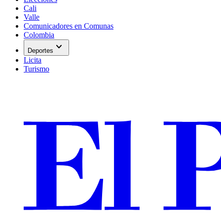
Cali
Valle
Comunicadores en Comunas
Colombia
expand_more
Deportes
Licita
Turismo