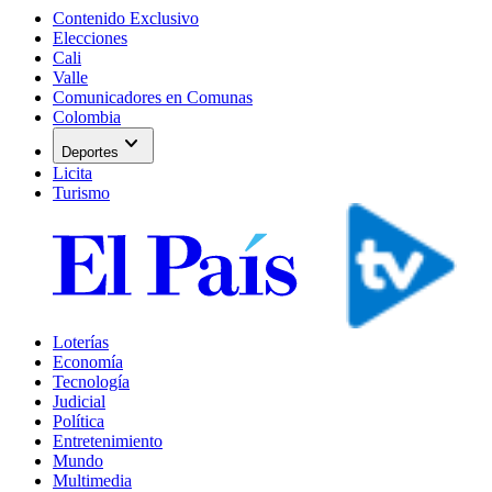
Contenido Exclusivo
Elecciones
Cali
Valle
Comunicadores en Comunas
Colombia
expand_more
Deportes
Licita
Turismo
Loterías
Economía
Tecnología
Judicial
Política
Entretenimiento
Mundo
Multimedia