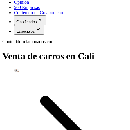
Opinión
500 Empresas
Contenido en Colaboración
expand_more
Clasificados
expand_more
Especiales
Contenido relacionados con:
Venta de carros en Cali