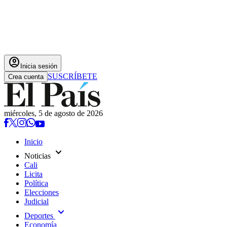
account_circle
Inicia sesión
SUSCRÍBETE
Crea cuenta
miércoles, 5 de agosto de 2026
Inicio
expand_more
Noticias
Cali
Licita
Política
Elecciones
Judicial
expand_more
Deportes
Economía