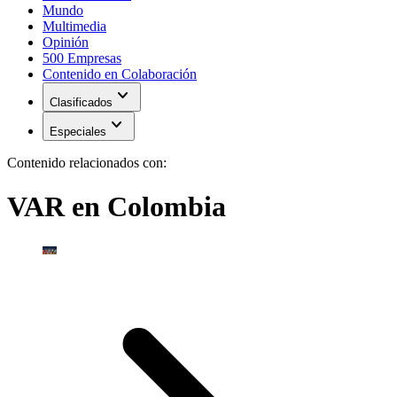
Mundo
Multimedia
Opinión
500 Empresas
Contenido en Colaboración
expand_more
Clasificados
expand_more
Especiales
Contenido relacionados con:
VAR en Colombia