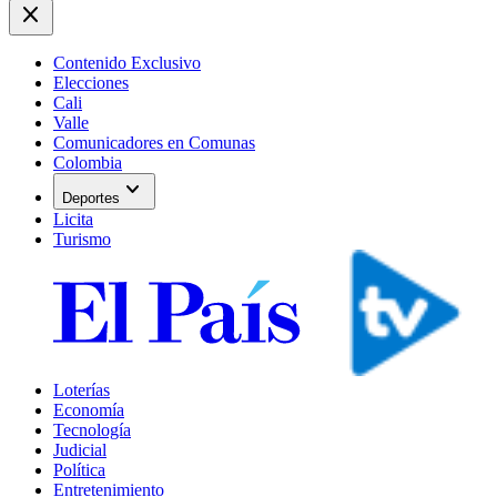
close
Contenido Exclusivo
Elecciones
Cali
Valle
Comunicadores en Comunas
Colombia
expand_more
Deportes
Licita
Turismo
Loterías
Economía
Tecnología
Judicial
Política
Entretenimiento