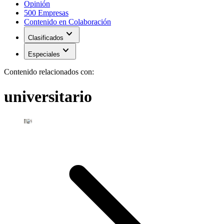
Opinión
500 Empresas
Contenido en Colaboración
expand_more
Clasificados
expand_more
Especiales
Contenido relacionados con:
universitario