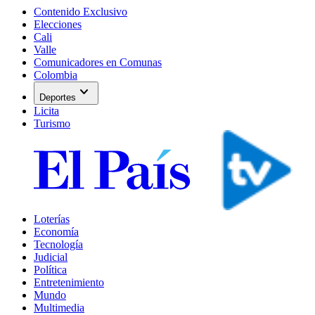
Contenido Exclusivo
Elecciones
Cali
Valle
Comunicadores en Comunas
Colombia
expand_more
Deportes
Licita
Turismo
Loterías
Economía
Tecnología
Judicial
Política
Entretenimiento
Mundo
Multimedia