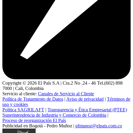
Copyright ©
2026
El País S.A | Cra.2 No .24 - 46 Tel.(602) 898
7000 | Cali, Colombia
Servicio al cliente:
Canales de Servicio al Cliente
Política de Tratamiento de Datos
|
Aviso de privacidad
|
Términos de
uso y cookies
Política SAGRILAFT
|
Transparencia y Ética Empresarial (PTEE)
Superintendencia de Industria y Comercio de Colombia
|
Proceso de reorganización El País
Publicidad en Bogotá - Pedro Muñoz |
pfmunoz@elpais.com.co