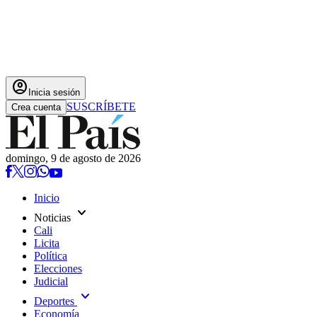
account_circle
Inicia sesión
SUSCRÍBETE
Crea cuenta
domingo, 9 de agosto de 2026
Inicio
expand_more
Noticias
Cali
Licita
Política
Elecciones
Judicial
expand_more
Deportes
Economía