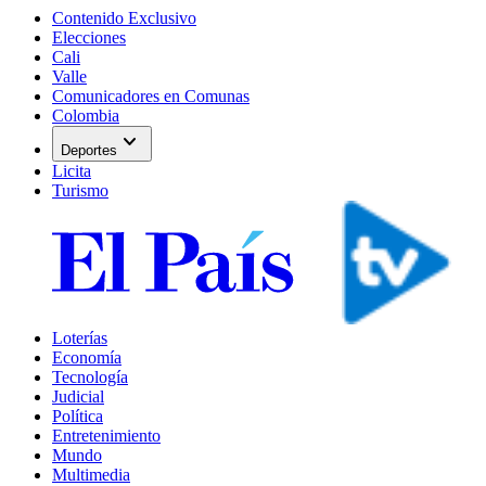
Contenido Exclusivo
Elecciones
Cali
Valle
Comunicadores en Comunas
Colombia
expand_more
Deportes
Licita
Turismo
Loterías
Economía
Tecnología
Judicial
Política
Entretenimiento
Mundo
Multimedia