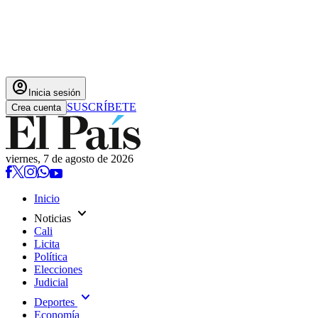
account_circle
Inicia sesión
SUSCRÍBETE
Crea cuenta
viernes, 7 de agosto de 2026
Inicio
expand_more
Noticias
Cali
Licita
Política
Elecciones
Judicial
expand_more
Deportes
Economía