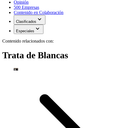
Opinión
500 Empresas
Contenido en Colaboración
expand_more
Clasificados
expand_more
Especiales
Contenido relacionados con:
Trata de Blancas