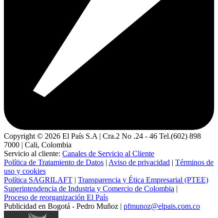
Copyright ©
2026
El País S.A | Cra.2 No .24 - 46 Tel.(602) 898
7000 | Cali, Colombia
Servicio al cliente:
Canales de Servicio al Cliente
Política de Tratamiento de Datos
|
Aviso de privacidad
|
Términos de
uso y cookies
Política SAGRILAFT
|
Transparencia y Ética Empresarial (PTEE)
Superintendencia de Industria y Comercio de Colombia
|
Proceso de reorganización El País
Publicidad en Bogotá - Pedro Muñoz |
pfmunoz@elpais.com.co