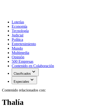
Loterías
Economía
Tecnología
Judicial
Política
Entretenimiento
Mundo
Multimedia
Opinión
500 Empresas
Contenido en Colaboración
expand_more
Clasificados
expand_more
Especiales
Contenido relacionados con:
Thalía