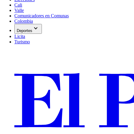
Cali
Valle
Comunicadores en Comunas
Colombia
expand_more
Deportes
Licita
Turismo