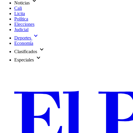
expand_more
Noticias
Cali
Licita
Política
Elecciones
Judicial
expand_more
Deportes
Economía
expand_more
Clasificados
expand_more
Especiales