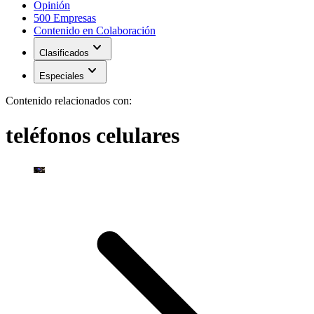
Opinión
500 Empresas
Contenido en Colaboración
expand_more
Clasificados
expand_more
Especiales
Contenido relacionados con:
teléfonos celulares