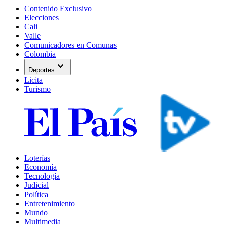
Contenido Exclusivo
Elecciones
Cali
Valle
Comunicadores en Comunas
Colombia
expand_more
Deportes
Licita
Turismo
Loterías
Economía
Tecnología
Judicial
Política
Entretenimiento
Mundo
Multimedia