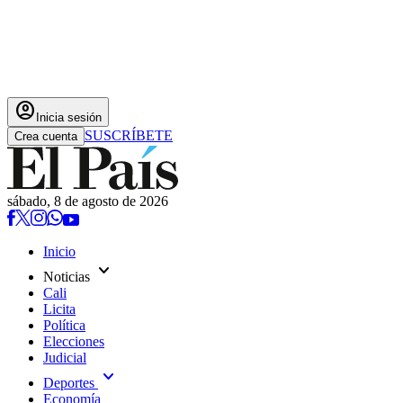
account_circle
Inicia sesión
SUSCRÍBETE
Crea cuenta
sábado, 8 de agosto de 2026
Inicio
expand_more
Noticias
Cali
Licita
Política
Elecciones
Judicial
expand_more
Deportes
Economía