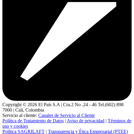
Copyright ©
2026
El País S.A | Cra.2 No .24 - 46 Tel.(602) 898
7000 | Cali, Colombia
Servicio al cliente:
Canales de Servicio al Cliente
Política de Tratamiento de Datos
|
Aviso de privacidad
|
Términos de
uso y cookies
Política SAGRILAFT
|
Transparencia y Ética Empresarial (PTEE)