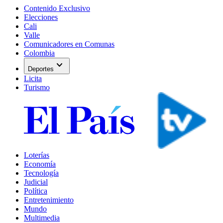
Contenido Exclusivo
Elecciones
Cali
Valle
Comunicadores en Comunas
Colombia
expand_more
Deportes
Licita
Turismo
Loterías
Economía
Tecnología
Judicial
Política
Entretenimiento
Mundo
Multimedia