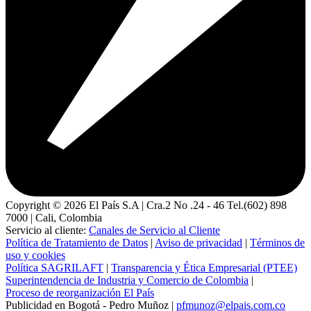
Copyright ©
2026
El País S.A | Cra.2 No .24 - 46 Tel.(602) 898
7000 | Cali, Colombia
Servicio al cliente:
Canales de Servicio al Cliente
Política de Tratamiento de Datos
|
Aviso de privacidad
|
Términos de
uso y cookies
Política SAGRILAFT
|
Transparencia y Ética Empresarial (PTEE)
Superintendencia de Industria y Comercio de Colombia
|
Proceso de reorganización El País
Publicidad en Bogotá - Pedro Muñoz |
pfmunoz@elpais.com.co