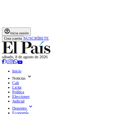
account_circle
Inicia sesión
SUSCRÍBETE
Crea cuenta
sábado, 8 de agosto de 2026
Inicio
expand_more
Noticias
Cali
Licita
Política
Elecciones
Judicial
expand_more
Deportes
Economía