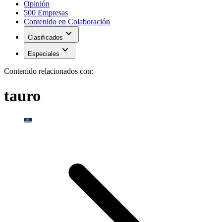
Opinión
500 Empresas
Contenido en Colaboración
expand_more
Clasificados
expand_more
Especiales
Contenido relacionados con:
tauro