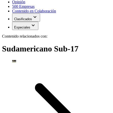
Opinión
500 Empresas
Contenido en Colaboración
expand_more
Clasificados
expand_more
Especiales
Contenido relacionados con:
Sudamericano Sub-17