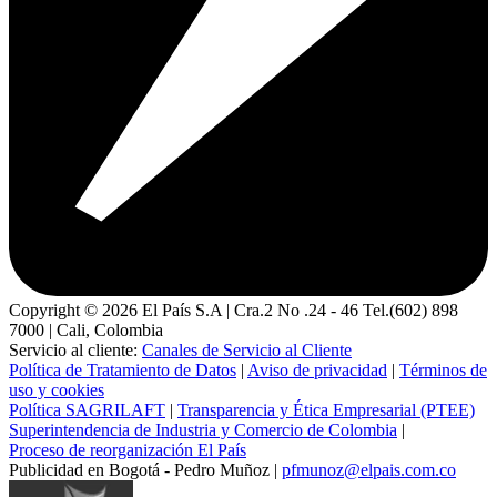
Copyright ©
2026
El País S.A | Cra.2 No .24 - 46 Tel.(602) 898
7000 | Cali, Colombia
Servicio al cliente:
Canales de Servicio al Cliente
Política de Tratamiento de Datos
|
Aviso de privacidad
|
Términos de
uso y cookies
Política SAGRILAFT
|
Transparencia y Ética Empresarial (PTEE)
Superintendencia de Industria y Comercio de Colombia
|
Proceso de reorganización El País
Publicidad en Bogotá - Pedro Muñoz |
pfmunoz@elpais.com.co