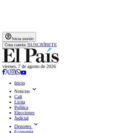
account_circle
Inicia sesión
SUSCRÍBETE
Crea cuenta
viernes, 7 de agosto de 2026
Inicio
expand_more
Noticias
Cali
Licita
Política
Elecciones
Judicial
expand_more
Deportes
Economía