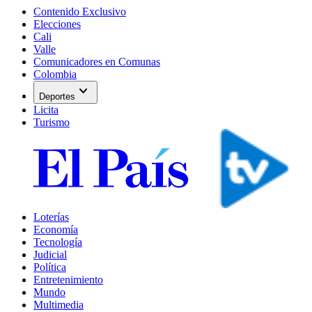
Contenido Exclusivo
Elecciones
Cali
Valle
Comunicadores en Comunas
Colombia
expand_more
Deportes
Licita
Turismo
Loterías
Economía
Tecnología
Judicial
Política
Entretenimiento
Mundo
Multimedia