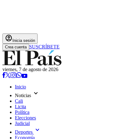
account_circle
Inicia sesión
SUSCRÍBETE
Crea cuenta
viernes, 7 de agosto de 2026
Inicio
expand_more
Noticias
Cali
Licita
Política
Elecciones
Judicial
expand_more
Deportes
Economía