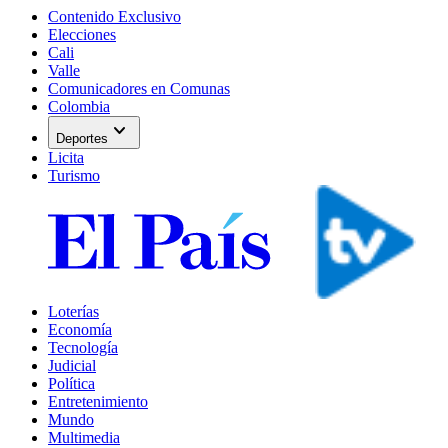
Contenido Exclusivo
Elecciones
Cali
Valle
Comunicadores en Comunas
Colombia
expand_more
Deportes
Licita
Turismo
Loterías
Economía
Tecnología
Judicial
Política
Entretenimiento
Mundo
Multimedia