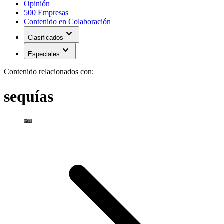
Opinión
500 Empresas
Contenido en Colaboración
expand_more
Clasificados
expand_more
Especiales
Contenido relacionados con:
sequías