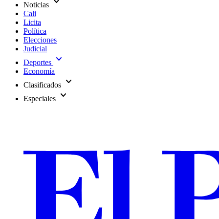
expand_more
Noticias
Cali
Licita
Política
Elecciones
Judicial
expand_more
Deportes
Economía
expand_more
Clasificados
expand_more
Especiales