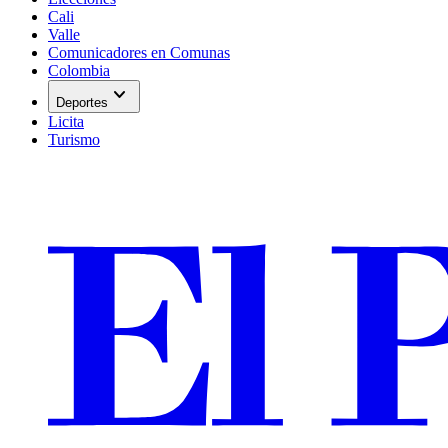
Cali
Valle
Comunicadores en Comunas
Colombia
expand_more
Deportes
Licita
Turismo