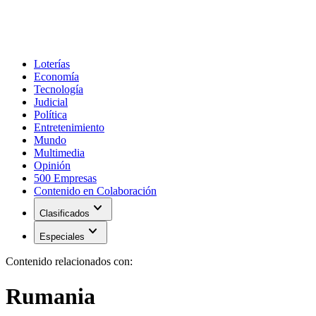
Loterías
Economía
Tecnología
Judicial
Política
Entretenimiento
Mundo
Multimedia
Opinión
500 Empresas
Contenido en Colaboración
expand_more
Clasificados
expand_more
Especiales
Contenido relacionados con:
Rumania