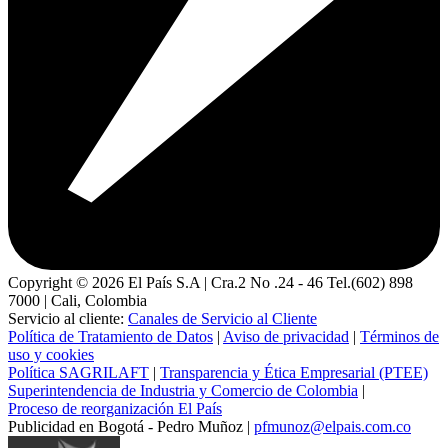
Copyright ©
2026
El País S.A | Cra.2 No .24 - 46 Tel.(602) 898
7000 | Cali, Colombia
Servicio al cliente:
Canales de Servicio al Cliente
Política de Tratamiento de Datos
|
Aviso de privacidad
|
Términos de
uso y cookies
Política SAGRILAFT
|
Transparencia y Ética Empresarial (PTEE)
Superintendencia de Industria y Comercio de Colombia
|
Proceso de reorganización El País
Publicidad en Bogotá - Pedro Muñoz |
pfmunoz@elpais.com.co