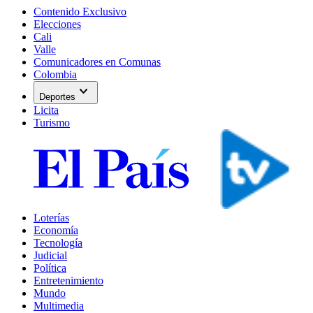
Contenido Exclusivo
Elecciones
Cali
Valle
Comunicadores en Comunas
Colombia
expand_more
Deportes
Licita
Turismo
Loterías
Economía
Tecnología
Judicial
Política
Entretenimiento
Mundo
Multimedia