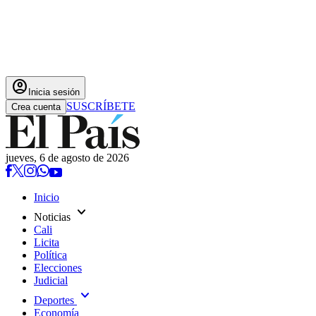
account_circle
Inicia sesión
SUSCRÍBETE
Crea cuenta
jueves, 6 de agosto de 2026
Inicio
expand_more
Noticias
Cali
Licita
Política
Elecciones
Judicial
expand_more
Deportes
Economía