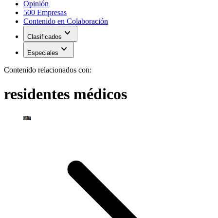
Opinión
500 Empresas
Contenido en Colaboración
expand_more
Clasificados
expand_more
Especiales
Contenido relacionados con:
residentes médicos