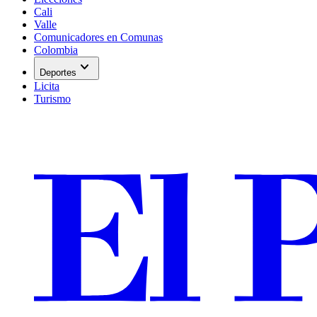
Cali
Valle
Comunicadores en Comunas
Colombia
expand_more
Deportes
Licita
Turismo