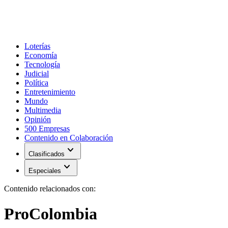
Loterías
Economía
Tecnología
Judicial
Política
Entretenimiento
Mundo
Multimedia
Opinión
500 Empresas
Contenido en Colaboración
expand_more
Clasificados
expand_more
Especiales
Contenido relacionados con:
ProColombia