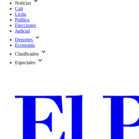
expand_more
Noticias
Cali
Licita
Política
Elecciones
Judicial
expand_more
Deportes
Economía
expand_more
Clasificados
expand_more
Especiales