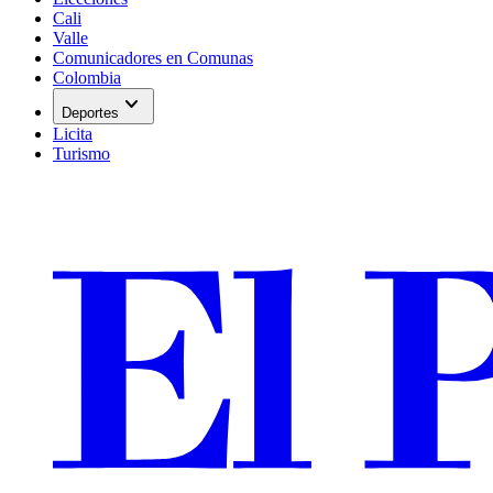
Cali
Valle
Comunicadores en Comunas
Colombia
expand_more
Deportes
Licita
Turismo