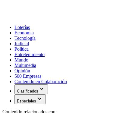
Loterías
Economía
Tecnología
Judicial
Política
Entretenimiento
Mundo
Multimedia
Opinión
500 Empresas
Contenido en Colaboración
expand_more
Clasificados
expand_more
Especiales
Contenido relacionados con: