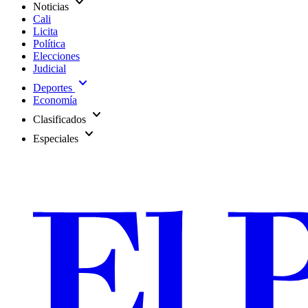
expand_more
Noticias
Cali
Licita
Política
Elecciones
Judicial
expand_more
Deportes
Economía
expand_more
Clasificados
expand_more
Especiales