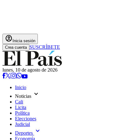
account_circle
Inicia sesión
SUSCRÍBETE
Crea cuenta
lunes, 10 de agosto de 2026
Inicio
expand_more
Noticias
Cali
Licita
Política
Elecciones
Judicial
expand_more
Deportes
Economía