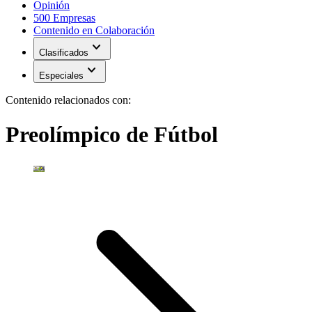
Opinión
500 Empresas
Contenido en Colaboración
expand_more
Clasificados
expand_more
Especiales
Contenido relacionados con:
Preolímpico de Fútbol