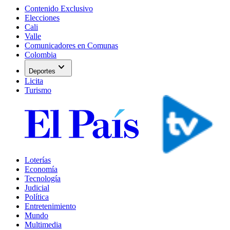
Contenido Exclusivo
Elecciones
Cali
Valle
Comunicadores en Comunas
Colombia
expand_more
Deportes
Licita
Turismo
Loterías
Economía
Tecnología
Judicial
Política
Entretenimiento
Mundo
Multimedia