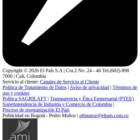
Copyright ©
2026
El País S.A | Cra.2 No .24 - 46 Tel.(602) 898
7000 | Cali, Colombia
Servicio al cliente:
Canales de Servicio al Cliente
Política de Tratamiento de Datos
|
Aviso de privacidad
|
Términos de
uso y cookies
Política SAGRILAFT
|
Transparencia y Ética Empresarial (PTEE)
Superintendencia de Industria y Comercio de Colombia
|
Proceso de reorganización El País
Publicidad en Bogotá - Pedro Muñoz |
pfmunoz@elpais.com.co