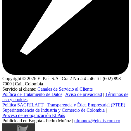
Copyright ©
2026
El País S.A | Cra.2 No .24 - 46 Tel.(602) 898
7000 | Cali, Colombia
Servicio al cliente:
Canales de Servicio al Cliente
Política de Tratamiento de Datos
|
Aviso de privacidad
|
Términos de
uso y cookies
Política SAGRILAFT
|
Transparencia y Ética Empresarial (PTEE)
Superintendencia de Industria y Comercio de Colombia
|
Proceso de reorganización El País
Publicidad en Bogotá - Pedro Muñoz |
pfmunoz@elpais.com.co