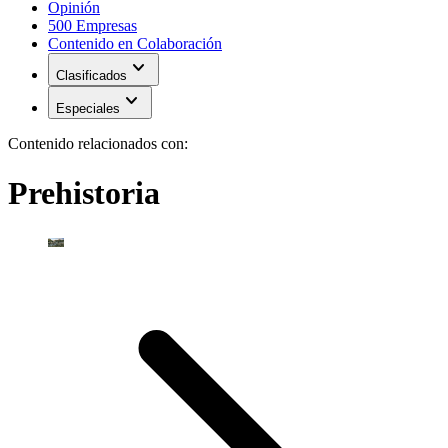
Opinión
500 Empresas
Contenido en Colaboración
expand_more
Clasificados
expand_more
Especiales
Contenido relacionados con:
Prehistoria