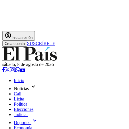
account_circle
Inicia sesión
SUSCRÍBETE
Crea cuenta
sábado, 8 de agosto de 2026
Inicio
expand_more
Noticias
Cali
Licita
Política
Elecciones
Judicial
expand_more
Deportes
Economía