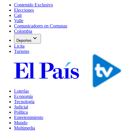
Contenido Exclusivo
Elecciones
Cali
Valle
Comunicadores en Comunas
Colombia
expand_more
Deportes
Licita
Turismo
Loterías
Economía
Tecnología
Judicial
Política
Entretenimiento
Mundo
Multimedia