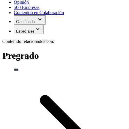
Opinión
500 Empresas
Contenido en Colaboración
expand_more
Clasificados
expand_more
Especiales
Contenido relacionados con:
Pregrado