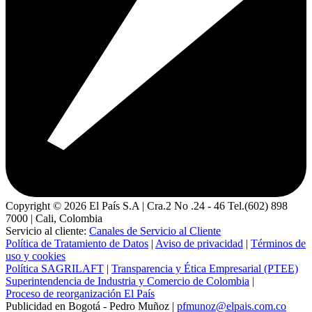
Copyright ©
2026
El País S.A | Cra.2 No .24 - 46 Tel.(602) 898
7000 | Cali, Colombia
Servicio al cliente:
Canales de Servicio al Cliente
Política de Tratamiento de Datos
|
Aviso de privacidad
|
Términos de
uso y cookies
Política SAGRILAFT
|
Transparencia y Ética Empresarial (PTEE)
Superintendencia de Industria y Comercio de Colombia
|
Proceso de reorganización El País
Publicidad en Bogotá - Pedro Muñoz |
pfmunoz@elpais.com.co