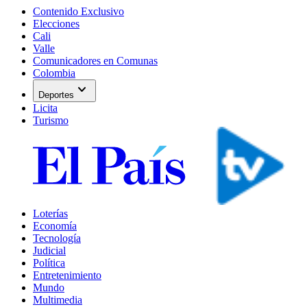
Contenido Exclusivo
Elecciones
Cali
Valle
Comunicadores en Comunas
Colombia
expand_more
Deportes
Licita
Turismo
Loterías
Economía
Tecnología
Judicial
Política
Entretenimiento
Mundo
Multimedia