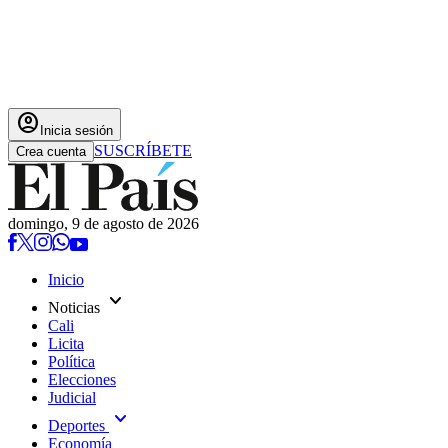
account_circle
Inicia sesión
SUSCRÍBETE
Crea cuenta
domingo, 9 de agosto de 2026
Inicio
expand_more
Noticias
Cali
Licita
Política
Elecciones
Judicial
expand_more
Deportes
Economía