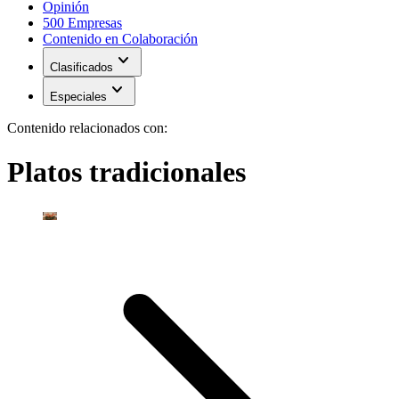
Opinión
500 Empresas
Contenido en Colaboración
expand_more
Clasificados
expand_more
Especiales
Contenido relacionados con:
Platos tradicionales