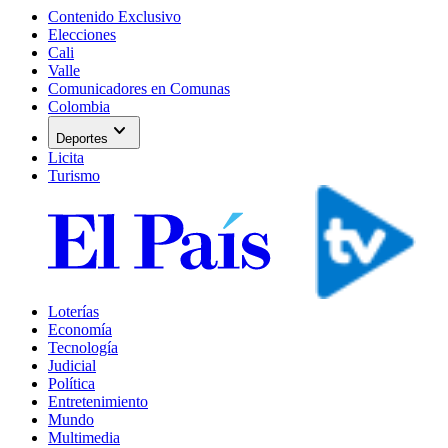
Contenido Exclusivo
Elecciones
Cali
Valle
Comunicadores en Comunas
Colombia
expand_more
Deportes
Licita
Turismo
Loterías
Economía
Tecnología
Judicial
Política
Entretenimiento
Mundo
Multimedia