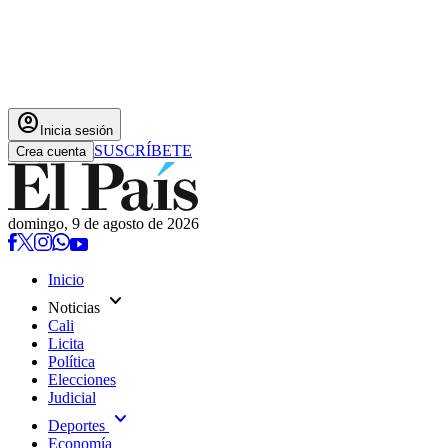
account_circle
Inicia sesión
SUSCRÍBETE
Crea cuenta
domingo, 9 de agosto de 2026
Inicio
expand_more
Noticias
Cali
Licita
Política
Elecciones
Judicial
expand_more
Deportes
Economía