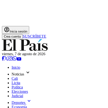
account_circle
Inicia sesión
SUSCRÍBETE
Crea cuenta
viernes, 7 de agosto de 2026
Inicio
expand_more
Noticias
Cali
Licita
Política
Elecciones
Judicial
expand_more
Deportes
Economía