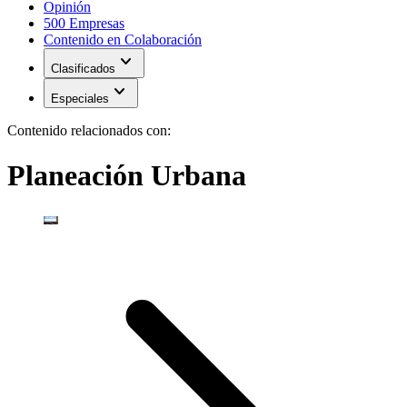
Opinión
500 Empresas
Contenido en Colaboración
expand_more
Clasificados
expand_more
Especiales
Contenido relacionados con:
Planeación Urbana