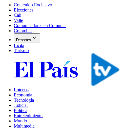
Contenido Exclusivo
Elecciones
Cali
Valle
Comunicadores en Comunas
Colombia
expand_more
Deportes
Licita
Turismo
Loterías
Economía
Tecnología
Judicial
Política
Entretenimiento
Mundo
Multimedia