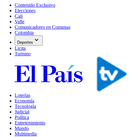
Contenido Exclusivo
Elecciones
Cali
Valle
Comunicadores en Comunas
Colombia
expand_more
Deportes
Licita
Turismo
Loterías
Economía
Tecnología
Judicial
Política
Entretenimiento
Mundo
Multimedia