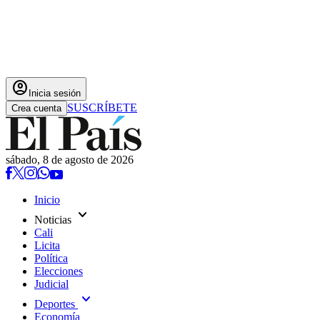
account_circle
Inicia sesión
SUSCRÍBETE
Crea cuenta
sábado, 8 de agosto de 2026
Inicio
expand_more
Noticias
Cali
Licita
Política
Elecciones
Judicial
expand_more
Deportes
Economía