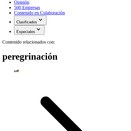
Opinión
500 Empresas
Contenido en Colaboración
expand_more
Clasificados
expand_more
Especiales
Contenido relacionados con:
peregrinación