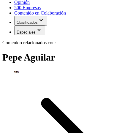
Opinión
500 Empresas
Contenido en Colaboración
expand_more
Clasificados
expand_more
Especiales
Contenido relacionados con:
Pepe Aguilar