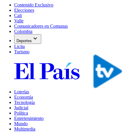
Contenido Exclusivo
Elecciones
Cali
Valle
Comunicadores en Comunas
Colombia
expand_more
Deportes
Licita
Turismo
Loterías
Economía
Tecnología
Judicial
Política
Entretenimiento
Mundo
Multimedia