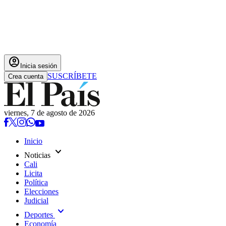
account_circle
Inicia sesión
SUSCRÍBETE
Crea cuenta
viernes, 7 de agosto de 2026
Inicio
expand_more
Noticias
Cali
Licita
Política
Elecciones
Judicial
expand_more
Deportes
Economía