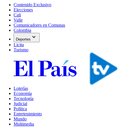
Contenido Exclusivo
Elecciones
Cali
Valle
Comunicadores en Comunas
Colombia
expand_more
Deportes
Licita
Turismo
Loterías
Economía
Tecnología
Judicial
Política
Entretenimiento
Mundo
Multimedia