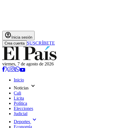
account_circle
Inicia sesión
SUSCRÍBETE
Crea cuenta
viernes, 7 de agosto de 2026
Inicio
expand_more
Noticias
Cali
Licita
Política
Elecciones
Judicial
expand_more
Deportes
Economía