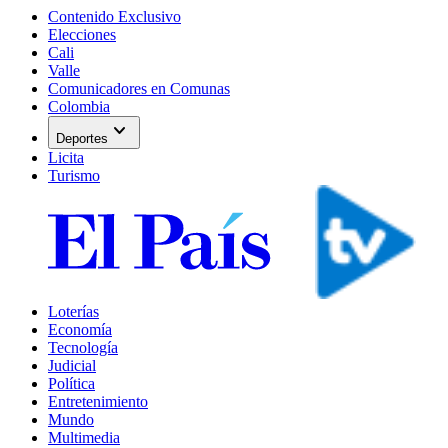
Contenido Exclusivo
Elecciones
Cali
Valle
Comunicadores en Comunas
Colombia
expand_more
Deportes
Licita
Turismo
Loterías
Economía
Tecnología
Judicial
Política
Entretenimiento
Mundo
Multimedia