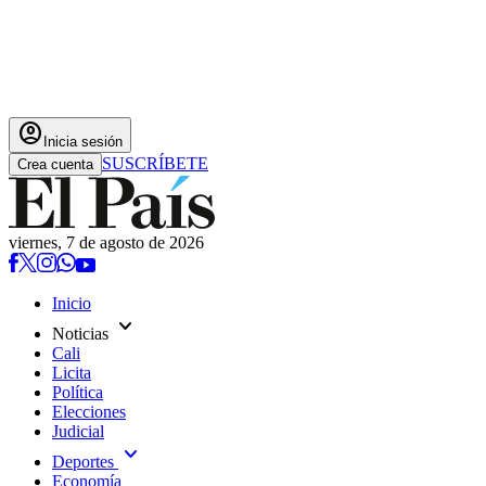
account_circle
Inicia sesión
SUSCRÍBETE
Crea cuenta
viernes, 7 de agosto de 2026
Inicio
expand_more
Noticias
Cali
Licita
Política
Elecciones
Judicial
expand_more
Deportes
Economía