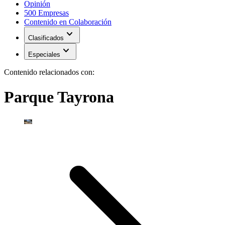
Opinión
500 Empresas
Contenido en Colaboración
expand_more
Clasificados
expand_more
Especiales
Contenido relacionados con:
Parque Tayrona