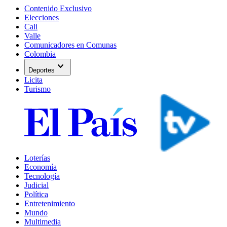
Contenido Exclusivo
Elecciones
Cali
Valle
Comunicadores en Comunas
Colombia
expand_more
Deportes
Licita
Turismo
Loterías
Economía
Tecnología
Judicial
Política
Entretenimiento
Mundo
Multimedia