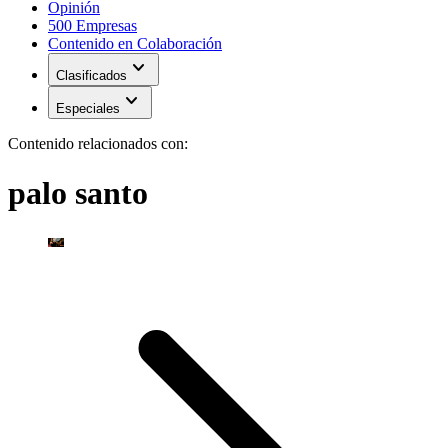
Opinión
500 Empresas
Contenido en Colaboración
expand_more
Clasificados
expand_more
Especiales
Contenido relacionados con:
palo santo