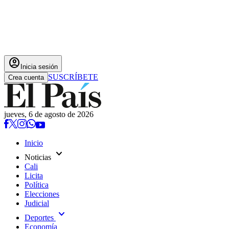
account_circle
Inicia sesión
SUSCRÍBETE
Crea cuenta
jueves, 6 de agosto de 2026
Inicio
expand_more
Noticias
Cali
Licita
Política
Elecciones
Judicial
expand_more
Deportes
Economía