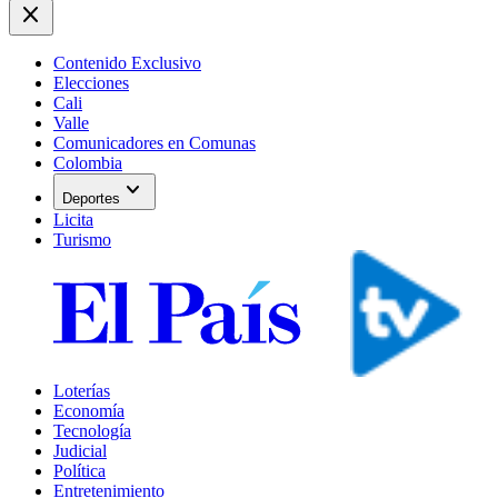
close
Contenido Exclusivo
Elecciones
Cali
Valle
Comunicadores en Comunas
Colombia
expand_more
Deportes
Licita
Turismo
Loterías
Economía
Tecnología
Judicial
Política
Entretenimiento