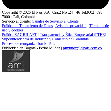
Copyright ©
2026
El País S.A | Cra.2 No .24 - 46 Tel.(602) 898
7000 | Cali, Colombia
Servicio al cliente:
Canales de Servicio al Cliente
Política de Tratamiento de Datos
|
Aviso de privacidad
|
Términos de
uso y cookies
Política SAGRILAFT
|
Transparencia y Ética Empresarial (PTEE)
Superintendencia de Industria y Comercio de Colombia
|
Proceso de reorganización El País
Publicidad en Bogotá - Pedro Muñoz |
pfmunoz@elpais.com.co