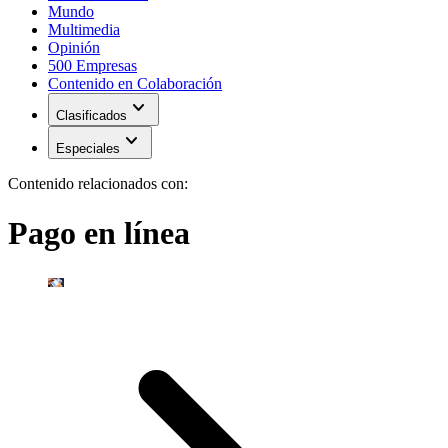
Mundo
Multimedia
Opinión
500 Empresas
Contenido en Colaboración
expand_more
Clasificados
expand_more
Especiales
Contenido relacionados con:
Pago en línea