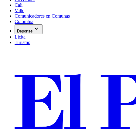
Cali
Valle
Comunicadores en Comunas
Colombia
expand_more
Deportes
Licita
Turismo