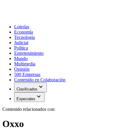
Loterías
Economía
Tecnología
Judicial
Política
Entretenimiento
Mundo
Multimedia
Opinión
500 Empresas
Contenido en Colaboración
expand_more
Clasificados
expand_more
Especiales
Contenido relacionados con:
Oxxo