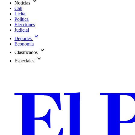
expand_more
Noticias
Cali
Licita
Política
Elecciones
Judicial
expand_more
Deportes
Economía
expand_more
Clasificados
expand_more
Especiales