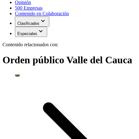
Opinión
500 Empresas
Contenido en Colaboración
expand_more
Clasificados
expand_more
Especiales
Contenido relacionados con:
Orden público Valle del Cauca