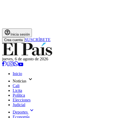
account_circle
Inicia sesión
SUSCRÍBETE
Crea cuenta
jueves, 6 de agosto de 2026
Inicio
expand_more
Noticias
Cali
Licita
Política
Elecciones
Judicial
expand_more
Deportes
Economía