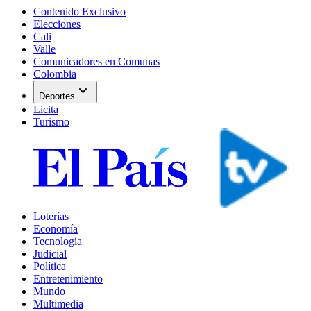
Contenido Exclusivo
Elecciones
Cali
Valle
Comunicadores en Comunas
Colombia
expand_more
Deportes
Licita
Turismo
Loterías
Economía
Tecnología
Judicial
Política
Entretenimiento
Mundo
Multimedia