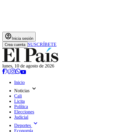
account_circle
Inicia sesión
SUSCRÍBETE
Crea cuenta
lunes, 10 de agosto de 2026
Inicio
expand_more
Noticias
Cali
Licita
Política
Elecciones
Judicial
expand_more
Deportes
Economía