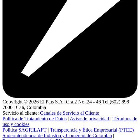
Copyright ©
2026
El País S.A | Cra.2 No .24 - 46 Tel.(602) 898
7000 | Cali, Colombia
Servicio al cliente:
Canales de Servicio al Cliente
Política de Tratamiento de Datos
|
Aviso de privacidad
|
Términos de
uso y cookies
Política SAGRILAFT
|
Transparencia y Ética Empresarial (PTEE)
Superintendencia de Industria y Comercio de Colombia
|