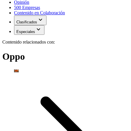
Opinión
500 Empresas
Contenido en Colaboración
expand_more
Clasificados
expand_more
Especiales
Contenido relacionados con:
Oppo