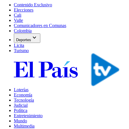
Contenido Exclusivo
Elecciones
Cali
Valle
Comunicadores en Comunas
Colombia
expand_more
Deportes
Licita
Turismo
Loterías
Economía
Tecnología
Judicial
Política
Entretenimiento
Mundo
Multimedia